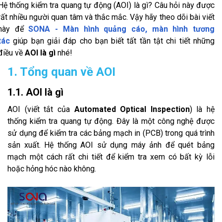
Hệ thống kiểm tra quang tự động (AOI) là gì? Câu hỏi này được
rất nhiều người quan tâm và thắc mắc. Vậy hãy theo dõi bài viết
này để
SONA - Màn hình quảng cáo, màn hình tương
tác
giúp bạn giải đáp cho bạn biết tất tần tật chi tiết những
điều về
AOI là gì
nhé!
1. Tổng quan về AOI
1.1. AOI là gì
AOI (viết tắt của
Automated Optical Inspection
) là hệ
thống kiểm tra quang tự động. Đây là một công nghệ được
sử dụng để kiểm tra các bảng mạch in (PCB) trong quá trình
sản xuất. Hệ thống AOI sử dụng máy ảnh để quét bảng
mạch một cách rất chi tiết để kiểm tra xem có bất kỳ lỗi
hoặc hỏng hóc nào không.