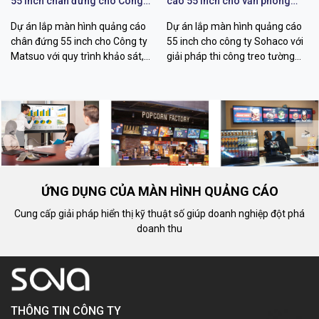
55 inch chân đứng cho Công
cáo 55 inch cho văn phòng
ty Matsuo
Sohaco
Dự án lắp màn hình quảng cáo
Dự án lắp màn hình quảng cáo
chân đứng 55 inch cho Công ty
55 inch cho công ty Sohaco với
Matsuo với quy trình khảo sát,
giải pháp thi công treo tường
thi công, cấu hình hiển thị và
chuyên nghiệp, khảo sát kỹ
bàn giao vận hành chuyên
thuật, đi dây thẩm mỹ, quản lý
nghiệp.
nội dung từ xa.
<
>
ỨNG DỤNG CỦA MÀN HÌNH QUẢNG CÁO
Cung cấp giải pháp hiển thị kỹ thuật số giúp doanh nghiệp đột phá
doanh thu
THÔNG TIN CÔNG TY