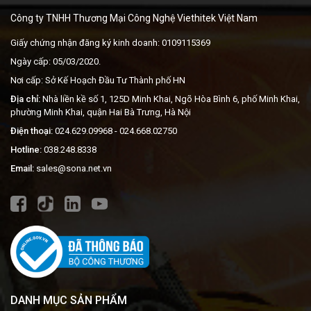
Công ty TNHH Thương Mại Công Nghệ Viethitek Việt Nam
Giấy chứng nhận đăng ký kinh doanh: 0109115369
Ngày cấp: 05/03/2020.
Nơi cấp: Sở Kế Hoạch Đầu Tư Thành phố HN
Địa chỉ:
Nhà liền kề số 1, 125D Minh Khai, Ngõ Hòa Bình 6, phố Minh Khai,
phường Minh Khai, quận Hai Bà Trưng, Hà Nội
Điện thoại:
024.629.09968
- 024.668.02750
Hotline:
038.248.8338
Email:
sales@sona.net.vn
DANH MỤC SẢN PHẨM