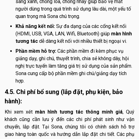
sáng xanh, chống lóa, chống nháy giúp bảo vệ mắt
người dùng trong quá trình sử dụng lâu dài, một yếu tố
quan trọng mà Sona chú trọng.
Khả năng kết nối:
Sự đa dạng của các cổng kết nối
(HDMI, USB, VGA, LAN, Wifi, Bluetooth) giúp
màn hình
tương tác
dễ dàng kết nối với nhiều thiết bị ngoại vi.
Phần mềm hỗ trợ:
Các phần mềm đi kèm phục vụ
giảng dạy, ghi chú, thuyết trình, chia sẻ không dây, hội
nghị trực tuyến làm tăng giá trị sử dụng của sản phẩm.
Sona cung cấp bộ phần mềm ghi chú/giảng dạy tích
hợp.
4.5. Chi phí bổ sung (lắp đặt, phụ kiện, bảo
hành):
Khi xem xét
màn hình tương tác thông minh giá
, Quý
khách cũng cần lưu ý đến các chi phí phát sinh như vận
chuyển, lắp đặt. Tại Sona, chúng tôi có chính sách hỗ trợ
giao hàng toàn quốc và hướng dẫn lắp đặt chi tiết. Các phụ