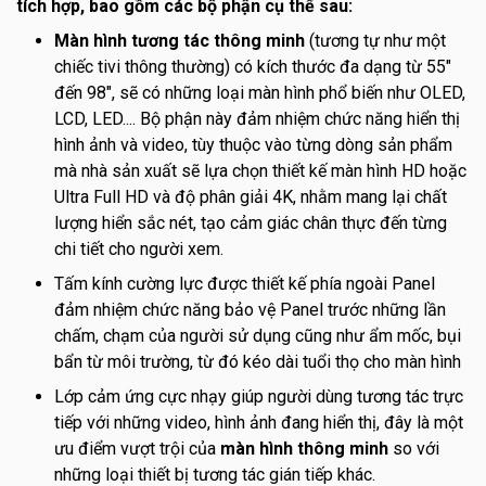
tích hợp, bao gồm các bộ phận cụ thể sau:
Màn hình tương tác thông minh
(tương tự như một
chiếc tivi thông thường) có kích thước đa dạng từ 55"
đến 98", sẽ có những loại màn hình phổ biến như OLED,
LCD, LED.... Bộ phận này đảm nhiệm chức năng hiển thị
hình ảnh và video, tùy thuộc vào từng dòng sản phẩm
mà nhà sản xuất sẽ lựa chọn thiết kế màn hình HD hoặc
Ultra Full HD và độ phân giải 4K, nhằm mang lại chất
lượng hiển sắc nét, tạo cảm giác chân thực đến từng
chi tiết cho người xem.
Tấm kính cường lực được thiết kế phía ngoài Panel
đảm nhiệm chức năng bảo vệ Panel trước những lần
chấm, chạm của người sử dụng cũng như ẩm mốc, bụi
bẩn từ môi trường, từ đó kéo dài tuổi thọ cho màn hình
Lớp cảm ứng cực nhạy giúp người dùng tương tác trực
tiếp với những video, hình ảnh đang hiển thị, đây là một
ưu điểm vượt trội của
màn hình
thông minh
so với
những loại thiết bị tương tác gián tiếp khác.