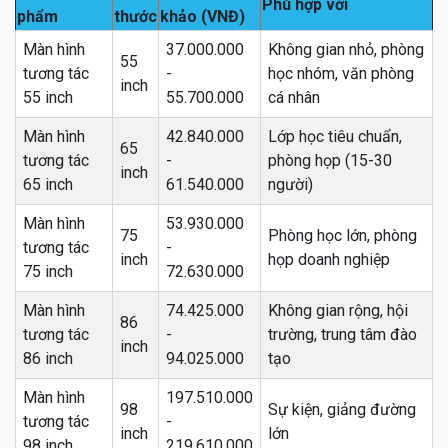
Phù hợp với
phẩm
thước
khảo (VNĐ)
Màn hình
37.000.000
Không gian nhỏ, phòng
55
tương tác
-
học nhóm, văn phòng
inch
55 inch
55.700.000
cá nhân
Màn hình
42.840.000
Lớp học tiêu chuẩn,
65
tương tác
-
phòng họp (15-30
inch
65 inch
61.540.000
người)
Màn hình
53.930.000
75
Phòng học lớn, phòng
tương tác
-
inch
họp doanh nghiệp
75 inch
72.630.000
Màn hình
74.425.000
Không gian rộng, hội
86
tương tác
-
trường, trung tâm đào
inch
86 inch
94.025.000
tạo
Màn hình
197.510.000
98
Sự kiện, giảng đường
tương tác
-
inch
lớn
98 inch
219.610.000