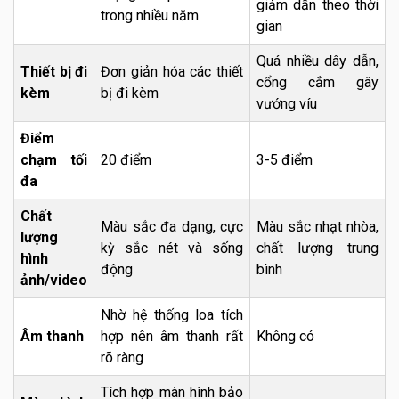
giảm dần theo thời
trong nhiều năm
gian
Quá nhiều dây dẫn,
Thiết bị đi
Đơn giản hóa các thiết
cổng cắm gây
kèm
bị đi kèm
vướng víu
Điểm
chạm tối
20 điểm
3-5 điểm
đa
Chất
Màu sắc đa dạng, cực
Màu sắc nhạt nhòa,
lượng
kỳ sắc nét và sống
chất lượng trung
hình
động
bình
ảnh/video
Nhờ hệ thống loa tích
Âm thanh
hợp nên âm thanh rất
Không có
rõ ràng
Tích hợp màn hình bảo