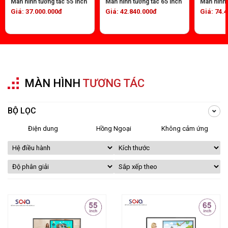
Màn hình tương tác 55 inch
Màn hình tương tác 65 inch
Màn hình 
Giá: 37.000.000đ
Giá: 42.840.000đ
Giá: 74.
MÀN HÌNH
TƯƠNG TÁC
BỘ LỌC
Điện dung
Hồng Ngoại
Không cảm ứng