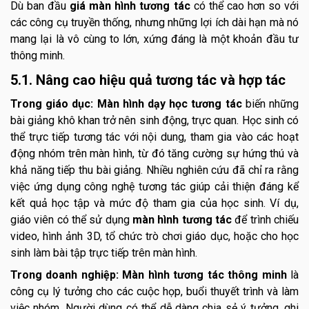
Dù ban đầu
giá màn hình tương tác
có thể cao hơn so với
các công cụ truyền thống, nhưng những lợi ích dài hạn mà nó
mang lại là vô cùng to lớn, xứng đáng là một khoản đầu tư
thông minh.
5.1. Nâng cao hiệu quả tương tác và hợp tác
Trong giáo dục:
Màn hình dạy học tương tác
biến những
bài giảng khô khan trở nên sinh động, trực quan. Học sinh có
thể trực tiếp tương tác với nội dung, tham gia vào các hoạt
động nhóm trên màn hình, từ đó tăng cường sự hứng thú và
khả năng tiếp thu bài giảng. Nhiều nghiên cứu đã chỉ ra rằng
việc ứng dụng công nghệ tương tác giúp cải thiện đáng kể
kết quả học tập và mức độ tham gia của học sinh. Ví dụ,
giáo viên có thể sử dụng
màn hình tương tác
để trình chiếu
video, hình ảnh 3D, tổ chức trò chơi giáo dục, hoặc cho học
sinh làm bài tập trực tiếp trên màn hình.
Trong doanh nghiệp:
Màn hình tương tác thông minh
là
công cụ lý tưởng cho các cuộc họp, buổi thuyết trình và làm
việc nhóm. Người dùng có thể dễ dàng chia sẻ ý tưởng, ghi