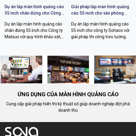
Dự án lắp màn hình quảng cáo
Giải pháp lắp màn hình quảng
55 inch chân đứng cho Công
cáo 55 inch cho văn phòng
ty Matsuo
Sohaco
Dự án lắp màn hình quảng cáo
Dự án lắp màn hình quảng cáo
chân đứng 55 inch cho Công ty
55 inch cho công ty Sohaco với
Matsuo với quy trình khảo sát,
giải pháp thi công treo tường
thi công, cấu hình hiển thị và
chuyên nghiệp, khảo sát kỹ
bàn giao vận hành chuyên
thuật, đi dây thẩm mỹ, quản lý
nghiệp.
nội dung từ xa.
<
>
ỨNG DỤNG CỦA MÀN HÌNH QUẢNG CÁO
Cung cấp giải pháp hiển thị kỹ thuật số giúp doanh nghiệp đột phá
doanh thu