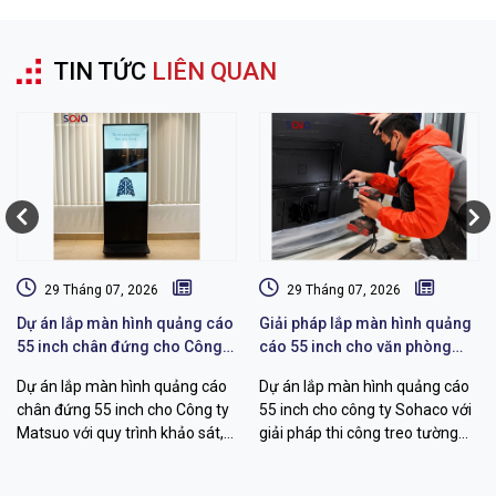
TIN TỨC
LIÊN QUAN
29 Tháng 07, 2026
29 Tháng 07, 2026
Dự án lắp màn hình quảng cáo
Giải pháp lắp màn hình quảng
55 inch chân đứng cho Công
cáo 55 inch cho văn phòng
ty Matsuo
Sohaco
Dự án lắp màn hình quảng cáo
Dự án lắp màn hình quảng cáo
chân đứng 55 inch cho Công ty
55 inch cho công ty Sohaco với
Matsuo với quy trình khảo sát,
giải pháp thi công treo tường
thi công, cấu hình hiển thị và
chuyên nghiệp, khảo sát kỹ
bàn giao vận hành chuyên
thuật, đi dây thẩm mỹ, quản lý