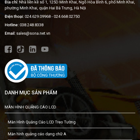
Địa chỉ:
Nhà liền kề số 1, 125D Minh Khai, Ngõ Hòa Bình 6, phố Minh Khai,
phường Minh Khai, quận Hai Bà Trưng, Hà Nội
Điện thoại:
024.629.09968
- 024.668.02750
Hotline:
038.248.8338
Email:
sales@sona.net.vn
DANH MỤC SẢN PHẨM
MÀN HÌNH QUẢNG CÁO LCD
Màn Hình Quảng Cáo LCD Treo Tường
Màn hình quảng cáo dạng chữ A