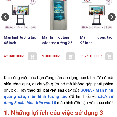
Màn hình tương tác
Màn hình quảng
Màn hình tương tác
65 inch
cáo treo tường 22
98 inch
inch dạng mỏng
42.840.000đ
9.000.000đ
197.510.000đ
Khi công việc của bạn đang cần sử dụng các tabs để có cái
nhìn tổng quát, di chuyển giữa nó mà không gặp phải phiền
phức gì. Hãy theo dõi bài viết sau đây của
SONA - Màn hình
quảng cáo, màn hình tương tác
để tìm hiểu về
cách sử
dụng 3 màn hình trên win 10
màn hình độc lập với nhau nhé!
1. Những lợi ích của việc sử dụng 3