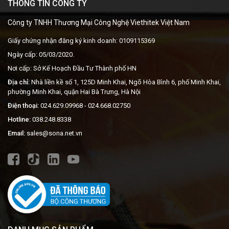
THÔNG TIN CÔNG TY
Công ty TNHH Thương Mại Công Nghệ Viethitek Việt Nam
Giấy chứng nhận đăng ký kinh doanh: 0109115369
Ngày cấp: 05/03/2020.
Nơi cấp: Sở Kế Hoạch Đầu Tư Thành phố HN
Địa chỉ:
Nhà liền kề số 1, 125D Minh Khai, Ngõ Hòa Bình 6, phố Minh Khai,
phường Minh Khai, quận Hai Bà Trưng, Hà Nội
Điện thoại:
024.629.09968
- 024.668.02750
Hotline:
038.248.8338
Email:
sales@sona.net.vn