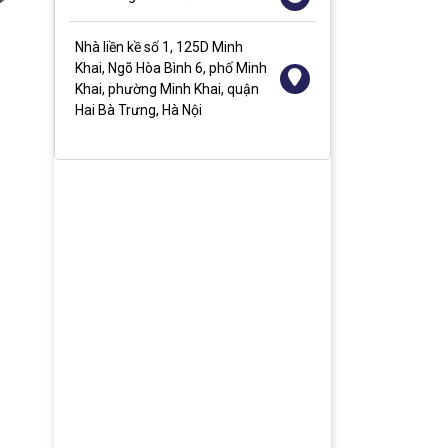
Nhà liền kề số 1, 125D Minh
Khai, Ngõ Hòa Bình 6, phố Minh
Khai, phường Minh Khai, quận
Màn hình tương tác 75 inch
Màn hình quảng cáo treo
Màn 
Hai Bà Trưng, Hà Nội
tường 27 inch
53.930.000đ
74.4
11.500.000đ