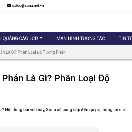
sales@sona.net.vn
H QUẢNG CÁO LCD
MÀN HÌNH TƯƠNG TÁC
TIN T
hản Là Gì? Phân Loại Độ Tương Phản
 Phản Là Gì? Phân Loại Độ
? Nội dung bài viết này, Sona sẽ cung cấp đến quý vị thông tin chi