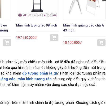
 treo
Màn hình tương tác 98 inch
Màn hình quảng cáo chữ A
 mỏng
43 inch
197.510.000đ
18.100.000đ
ị như tivi, máy chiếu, máy tính... có lẽ đều đã nghe nói đến điều
t hiệu quả hình ảnh sắc nét, không gây ảnh hưởng đến mắt trong
u rõ khái niệm
độ tương phản là gì
? Phân loại độ tương phản ra
uảng cáo, màn hình tương tác
sẽ cung cấp đến quý vị thông tin
rõ hơn về khái niệm này nhằm vận dụng sao cho đạt hiệu quả.
hể hiện trên màn hình chính là độ tương phản. Khoảng cách giữa