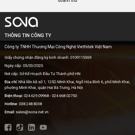
doanh thu
THÔNG TIN CÔNG TY
Công ty TNHH Thương Mại Công Nghệ Viethitek Việt Nam
Giấy chứng nhận đăng ký kinh doanh: 0109115369
Ngày cấp: 05/03/2020.
Nơi cấp: Sở Kế Hoạch Đầu Tư Thành phố HN
Địa chỉ:
Nhà liền kề số 1, 125D Minh Khai, Ngõ Hòa Bình 6, phố Minh Khai,
phường Minh Khai, quận Hai Bà Trưng, Hà Nội
Điện thoại:
024.629.09968
- 024.668.02750
Hotline:
038.248.8338
Email:
sales@sona.net.vn