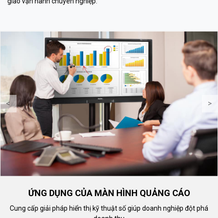
giao vận hành chuyên nghiệp.
th
<
>
ỨNG DỤNG CỦA MÀN HÌNH QUẢNG CÁO
Cung cấp giải pháp hiển thị kỹ thuật số giúp doanh nghiệp đột phá