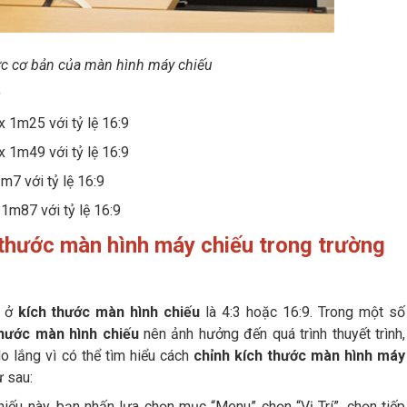
ớc cơ bản của màn hình máy chiếu
D
x 1m25 với tỷ lệ 16:9
x 1m49 với tỷ lệ 16:9
m7 với tỷ lệ 16:9
1m87 với tỷ lệ 16:9
 thước màn hình máy chiếu trong trường
ị ở
kích thước màn hình chiếu
là 4:3 hoặc 16:9. Trong một số
thước màn hình chiếu
nên ảnh hưởng đến quá trình thuyết trình,
o lắng vì có thể tìm hiểu cách
chỉnh kích thước màn hình máy
ư sau:
iếu này, bạn nhấn lựa chọn mục “Menu” chọn “Vị Trí”, chọn tiếp