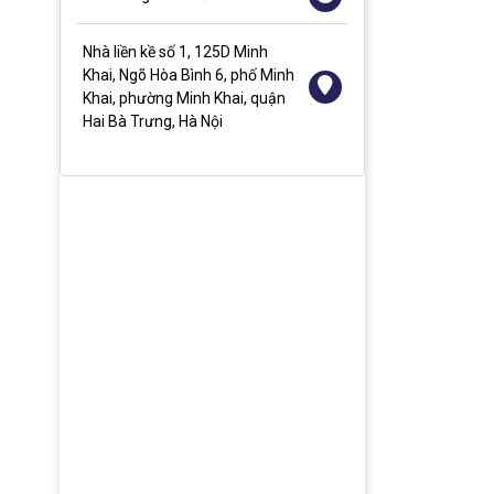
Nhà liền kề số 1, 125D Minh
Màn hình tương tác 86 inch
Màn hình quảng cáo treo
Màn 
Khai, Ngõ Hòa Bình 6, phố Minh
tường 27 inch
Khai, phường Minh Khai, quận
74.425.000đ
53.9
Hai Bà Trưng, Hà Nội
11.500.000đ