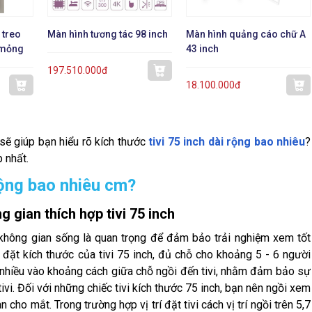
 treo
Màn hình tương tác 98 inch
Màn hình quảng cáo chữ A
 mỏng
43 inch
197.510.000đ
18.100.000đ
sẽ giúp bạn hiểu rõ kích thước
tivi 75 inch dài rộng bao nhiêu
?
 nhất.
 rộng bao nhiêu cm?
g gian thích hợp tivi 75 inch
ng không gian sống là quan trọng để đảm bảo trải nghiệm xem tốt
đặt kích thước của tivi 75 inch, đủ chỗ cho khoảng 5 - 6 người
 nhiều vào khoảng cách giữa chỗ ngồi đến tivi, nhằm đảm bảo sự
vi. Đối với những chiếc tivi kích thước 75 inch, bạn nên ngồi xem
cho mắt. Trong trường hợp vị trí đặt tivi cách vị trí ngồi trên 5,7