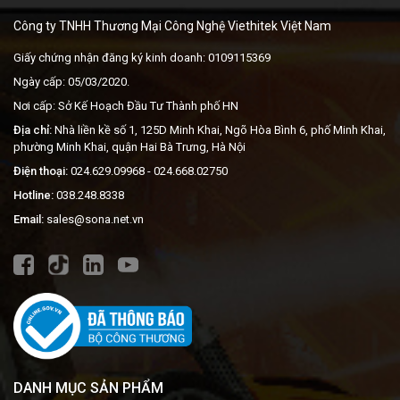
Công ty TNHH Thương Mại Công Nghệ Viethitek Việt Nam
Giấy chứng nhận đăng ký kinh doanh: 0109115369
Ngày cấp: 05/03/2020.
Nơi cấp: Sở Kế Hoạch Đầu Tư Thành phố HN
Địa chỉ:
Nhà liền kề số 1, 125D Minh Khai, Ngõ Hòa Bình 6, phố Minh Khai,
phường Minh Khai, quận Hai Bà Trưng, Hà Nội
Điện thoại:
024.629.09968
- 024.668.02750
Hotline:
038.248.8338
Email:
sales@sona.net.vn
DANH MỤC SẢN PHẨM