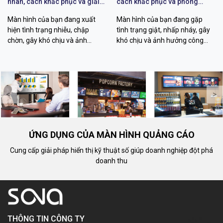
nhân, cách khắc phục và giải
cách khắc phục và phòng
pháp
tránh
Màn hình của bạn đang xuất
Màn hình của bạn đang gặp
hiện tình trạng nhiễu, chập
tình trạng giật, nhấp nháy, gây
chờn, gây khó chịu và ảnh
khó chịu và ảnh hưởng công
hưởng đến trải nghiệm? Bài viết
việc? Tìm hiểu nguyên nhân từ
này sẽ giúp bạn nhận biết
phần cứng đến phần mềm, các
nguyên nhân, các cách tự khắc
cách tự khắc phục hiệu quả và
phục hiệu quả và khi nào cần
khi nào cần đến dịch vụ sửa
đến dịch vụ sửa chữa màn hình
chữa màn hình tương tác
<
>
tương tác chuyên nghiệp tại
chuyên nghiệp tại Sona.net.vn
Sona.net.vn để khôi phục hiển
để khôi phục trải nghiệm mượt
thị sắc nét.
mà.
ỨNG DỤNG CỦA MÀN HÌNH QUẢNG CÁO
Cung cấp giải pháp hiển thị kỹ thuật số giúp doanh nghiệp đột phá
doanh thu
THÔNG TIN CÔNG TY