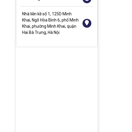
Nhà liền kề số 1, 125D Minh
Khai, Ngõ Hòa Bình 6, phố Minh
Màn hình quảng cáo treo
Màn hình tương tác 75 inch
Màn 
Khai, phường Minh Khai, quận
tường 27 inch
Hai Bà Trưng, Hà Nội
53.930.000đ
74.4
11.500.000đ