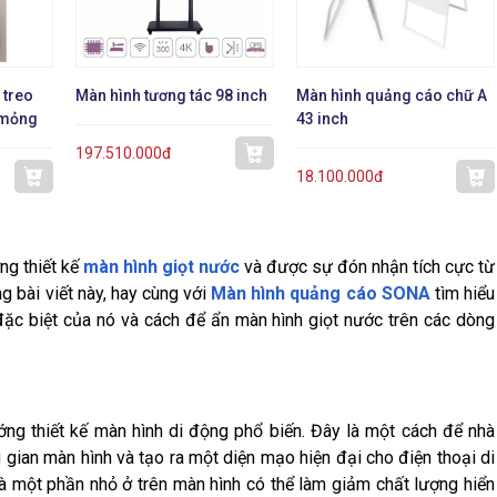
 treo
Màn hình tương tác 98 inch
Màn hình quảng cáo chữ A
 mỏng
43 inch
197.510.000đ
18.100.000đ
ng thiết kế
màn hình giọt nước
và được sự đón nhận tích cực từ
g bài viết này, hay cùng với
Màn hình quảng cáo SONA
tìm hiểu
ặc biệt của nó và cách để ẩn màn hình giọt nước trên các dòng
ng thiết kế màn hình di động phổ biến. Đây là một cách để nhà
 gian màn hình và tạo ra một diện mạo hiện đại cho điện thoại di
à một phần nhỏ ở trên màn hình có thể làm giảm chất lượng hiển