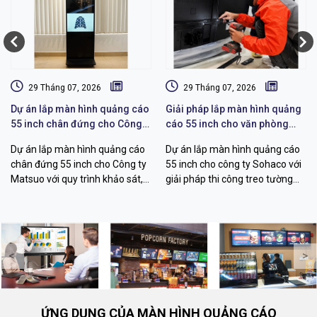
29 Tháng 07, 2026
29 Tháng 07, 2026
Dự án lắp màn hình quảng cáo
Giải pháp lắp màn hình quảng
55 inch chân đứng cho Công
cáo 55 inch cho văn phòng
ty Matsuo
Sohaco
Dự án lắp màn hình quảng cáo
Dự án lắp màn hình quảng cáo
chân đứng 55 inch cho Công ty
55 inch cho công ty Sohaco với
Matsuo với quy trình khảo sát,
giải pháp thi công treo tường
thi công, cấu hình hiển thị và
chuyên nghiệp, khảo sát kỹ
bàn giao vận hành chuyên
thuật, đi dây thẩm mỹ, quản lý
nghiệp.
nội dung từ xa.
<
>
ỨNG DỤNG CỦA MÀN HÌNH QUẢNG CÁO