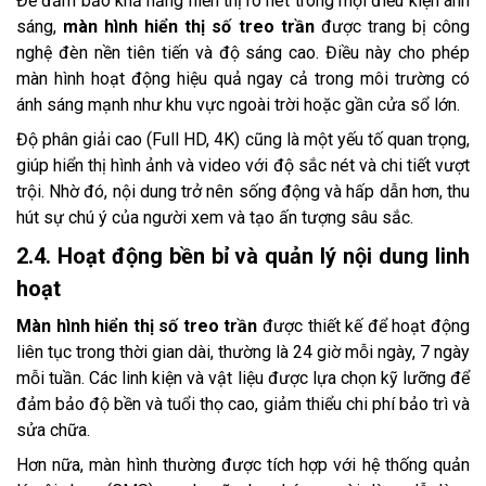
Để đảm bảo khả năng hiển thị rõ nét trong mọi điều kiện ánh
sáng,
màn hình hiển thị số treo trần
được trang bị công
nghệ đèn nền tiên tiến và độ sáng cao. Điều này cho phép
màn hình hoạt động hiệu quả ngay cả trong môi trường có
ánh sáng mạnh như khu vực ngoài trời hoặc gần cửa sổ lớn.
Độ phân giải cao (Full HD, 4K) cũng là một yếu tố quan trọng,
giúp hiển thị hình ảnh và video với độ sắc nét và chi tiết vượt
trội. Nhờ đó, nội dung trở nên sống động và hấp dẫn hơn, thu
hút sự chú ý của người xem và tạo ấn tượng sâu sắc.
2.4. Hoạt động bền bỉ và quản lý nội dung linh
hoạt
Màn hình hiển thị số treo trần
được thiết kế để hoạt động
liên tục trong thời gian dài, thường là 24 giờ mỗi ngày, 7 ngày
mỗi tuần. Các linh kiện và vật liệu được lựa chọn kỹ lưỡng để
đảm bảo độ bền và tuổi thọ cao, giảm thiểu chi phí bảo trì và
sửa chữa.
Hơn nữa, màn hình thường được tích hợp với hệ thống quản