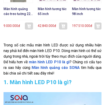
Màn hình quảng
Màn hình tương tác
Màn hình tương tác
cáo treo tường 22
65 inch
98 inch
inch dạng mỏng
9.000.000đ
42.840.000đ
197.510.000đ
Trong số các mẫu màn hình LED được sử dụng nhiều hiện
nay phải kể đến màn hình LED P10. Dòng màn hình có thể sử
dụng trong nhà, ngoài trời tùy theo mục đích của người dùng.
Để hiểu hơn về
màn hình LED P10 là gì
? Chúng có cấu tạo
ra sao hãy cùng
Màn hình quảng cáo SONA
tìm hiểu qua
bài chia sẻ chi tiết sau đây nhé!
1. Màn hình LED P10 là gì?