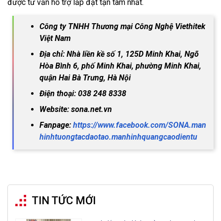
được tư vấn hỗ trợ lắp đặt tận tâm nhất.
Công ty TNHH Thương mại Công Nghệ Viethitek
Việt Nam
Địa chỉ: Nhà liền kề số 1, 125D Minh Khai, Ngõ
Hòa Bình 6, phố Minh Khai, phường Minh Khai,
quận Hai Bà Trưng, Hà Nội
Điện thoại: 038 248 8338
Website: sona.net.vn
Fanpage:
https://www.facebook.com/SONA.man
hinhtuongtacdaotao.manhinhquangcaodientu
TIN TỨC MỚI