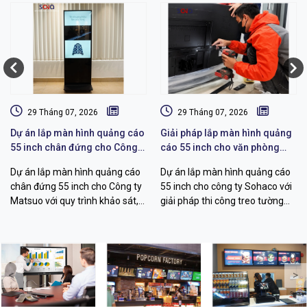
29 Tháng 07, 2026
29 Tháng 07, 2026
Dự án lắp màn hình quảng cáo
Giải pháp lắp màn hình quảng
55 inch chân đứng cho Công
cáo 55 inch cho văn phòng
ty Matsuo
Sohaco
Dự án lắp màn hình quảng cáo
Dự án lắp màn hình quảng cáo
chân đứng 55 inch cho Công ty
55 inch cho công ty Sohaco với
Matsuo với quy trình khảo sát,
giải pháp thi công treo tường
thi công, cấu hình hiển thị và
chuyên nghiệp, khảo sát kỹ
bàn giao vận hành chuyên
thuật, đi dây thẩm mỹ, quản lý
nghiệp.
nội dung từ xa.
<
>