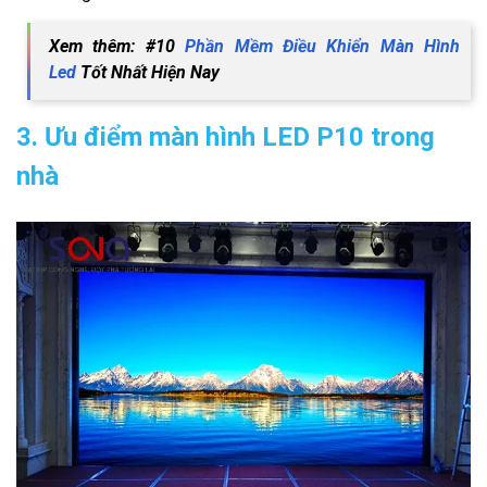
Xem thêm: #10
Phần Mềm Điều Khiển Màn Hình
Led
Tốt Nhất Hiện Nay
3. Ưu điểm màn hình LED P10 trong
nhà