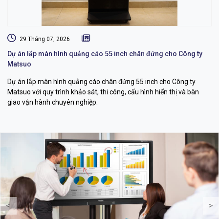
29 Tháng 07, 2026
Dự án lắp màn hình quảng cáo 55 inch chân đứng cho Công ty
Gi
Matsuo
S
Dự án lắp màn hình quảng cáo chân đứng 55 inch cho Công ty
Dự
Matsuo với quy trình khảo sát, thi công, cấu hình hiển thị và bàn
ph
giao vận hành chuyên nghiệp.
th
<
>