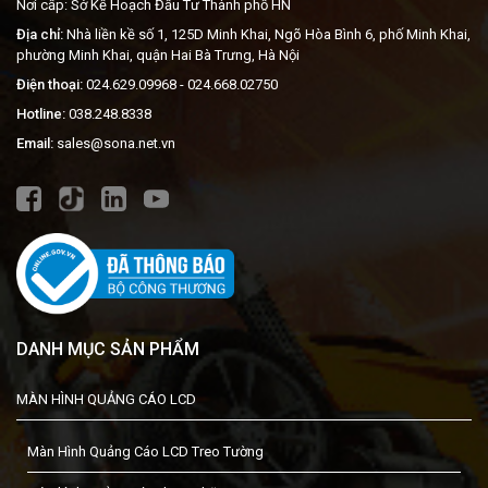
Nơi cấp: Sở Kế Hoạch Đầu Tư Thành phố HN
Địa chỉ:
Nhà liền kề số 1, 125D Minh Khai, Ngõ Hòa Bình 6, phố Minh Khai,
phường Minh Khai, quận Hai Bà Trưng, Hà Nội
Điện thoại:
024.629.09968
- 024.668.02750
Hotline:
038.248.8338
Email:
sales@sona.net.vn
DANH MỤC SẢN PHẨM
MÀN HÌNH QUẢNG CÁO LCD
Màn Hình Quảng Cáo LCD Treo Tường