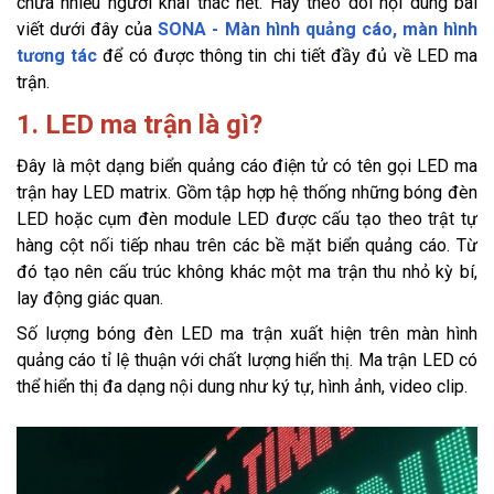
chưa nhiều người khai thác hết. Hãy theo dõi nội dung bài
viết dưới đây của
SONA - Màn hình quảng cáo, màn hình
tương tác
để có được thông tin chi tiết đầy đủ về LED ma
trận.
1. LED ma trận là gì?
Đây là một dạng biển quảng cáo điện tử có tên gọi LED ma
trận hay LED matrix. Gồm tập hợp hệ thống những bóng đèn
LED hoặc cụm đèn module LED được cấu tạo theo trật tự
hàng cột nối tiếp nhau trên các bề mặt biển quảng cáo. Từ
đó tạo nên cấu trúc không khác một ma trận thu nhỏ kỳ bí,
lay động giác quan.
Số lượng bóng đèn LED ma trận xuất hiện trên màn hình
quảng cáo tỉ lệ thuận với chất lượng hiển thị. Ma trận LED có
thể hiển thị đa dạng nội dung như ký tự, hình ảnh, video clip.