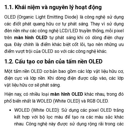
1.1. Khái niệm và nguyên lý hoạt động
OLED (Organic Light Emitting Diode) là công nghệ sử dụng
các điốt phát quang hữu cơ tự phát sáng. Thay vì sử dụng
đèn nền như các công nghệ LCD/LED truyền thống, mỗi pixel
trên
màn hình OLED
tự phát sáng khi có dòng điện chạy
qua. Đây chính là điểm khác biệt cốt lõi, tạo nên những ưu
điểm vượt trội của OLED so với các công nghệ khác.
1.2. Cấu tạo cơ bản của tấm nền OLED
Một tấm nền OLED cơ bản bao gồm các lớp vật liệu hữu cơ,
điện cực và lớp nền. Khi dòng điện được cấp vào, các lớp
vật liệu hữu cơ sẽ phát sáng.
Hiện nay, có nhiều loại
màn hình OLED
khác nhau, trong đó
phổ biến nhất là WOLED (White OLED) và RGB OLED.
WOLED (White OLED): Sử dụng các pixel OLED trắng
kết hợp với bộ lọc màu để tạo ra các màu sắc khác
nhau. Công nghệ này được sử dụng rộng rãi trong các