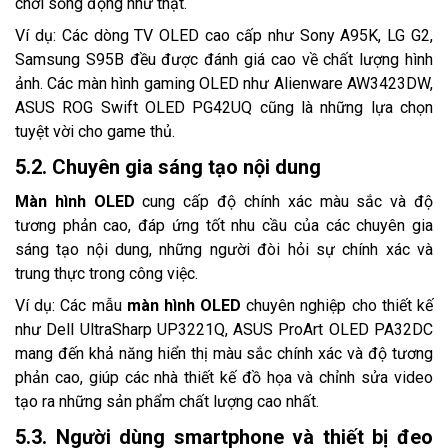
chơi sống động như thật.
Ví dụ: Các dòng TV OLED cao cấp như Sony A95K, LG G2,
Samsung S95B đều được đánh giá cao về chất lượng hình
ảnh. Các màn hình gaming OLED như Alienware AW3423DW,
ASUS ROG Swift OLED PG42UQ cũng là những lựa chọn
tuyệt vời cho game thủ.
5.2. Chuyên gia sáng tạo nội dung
Màn hình OLED
cung cấp độ chính xác màu sắc và độ
tương phản cao, đáp ứng tốt nhu cầu của các chuyên gia
sáng tạo nội dung, những người đòi hỏi sự chính xác và
trung thực trong công việc.
Ví dụ: Các mẫu
màn hình OLED
chuyên nghiệp cho thiết kế
như Dell UltraSharp UP3221Q, ASUS ProArt OLED PA32DC
mang đến khả năng hiển thị màu sắc chính xác và độ tương
phản cao, giúp các nhà thiết kế đồ họa và chỉnh sửa video
tạo ra những sản phẩm chất lượng cao nhất.
5.3. Người dùng smartphone và thiết bị đeo