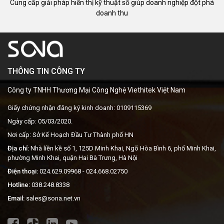
Cung cấp giải pháp hiển thị kỹ thuật số giúp doanh nghiệp đột phá
doanh thu
THÔNG TIN CÔNG TY
Công ty TNHH Thương Mại Công Nghệ Viethitek Việt Nam
Giấy chứng nhận đăng ký kinh doanh: 0109115369
Ngày cấp: 05/03/2020.
Nơi cấp: Sở Kế Hoạch Đầu Tư Thành phố HN
Địa chỉ:
Nhà liền kề số 1, 125D Minh Khai, Ngõ Hòa Bình 6, phố Minh Khai,
phường Minh Khai, quận Hai Bà Trưng, Hà Nội
Điện thoại:
024.629.09968
- 024.668.02750
Hotline:
038.248.8338
Email:
sales@sona.net.vn