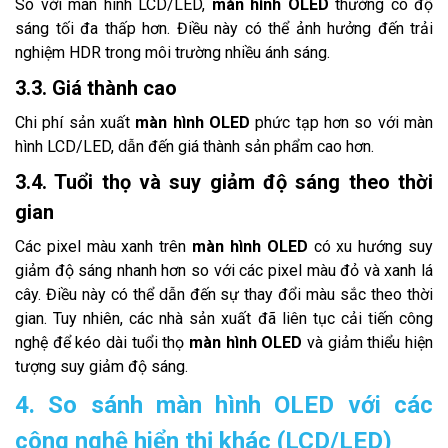
So với màn hình LCD/LED,
màn hình OLED
thường có độ
sáng tối đa thấp hơn. Điều này có thể ảnh hưởng đến trải
nghiệm HDR trong môi trường nhiều ánh sáng.
3.3. Giá thành cao
Chi phí sản xuất
màn hình OLED
phức tạp hơn so với màn
hình LCD/LED, dẫn đến giá thành sản phẩm cao hơn.
3.4. Tuổi thọ và suy giảm độ sáng theo thời
gian
Các pixel màu xanh trên
màn hình OLED
có xu hướng suy
giảm độ sáng nhanh hơn so với các pixel màu đỏ và xanh lá
cây. Điều này có thể dẫn đến sự thay đổi màu sắc theo thời
gian. Tuy nhiên, các nhà sản xuất đã liên tục cải tiến công
nghệ để kéo dài tuổi thọ
màn hình OLED
và giảm thiểu hiện
tượng suy giảm độ sáng.
4. So sánh màn hình OLED với các
công nghệ hiển thị khác (LCD/LED)