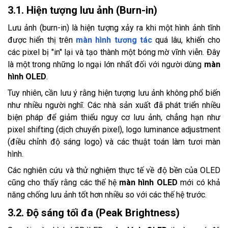
3.1. Hiện tượng lưu ảnh (Burn-in)
Lưu ảnh (burn-in) là hiện tượng xảy ra khi một hình ảnh tĩnh
được hiển thị trên
màn hình tương tác
quá lâu, khiến cho
các pixel bị "in" lại và tạo thành một bóng mờ vĩnh viễn. Đây
là một trong những lo ngại lớn nhất đối với người dùng
màn
hình OLED
.
Tuy nhiên, cần lưu ý rằng hiện tượng lưu ảnh không phổ biến
như nhiều người nghĩ. Các nhà sản xuất đã phát triển nhiều
biện pháp để giảm thiểu nguy cơ lưu ảnh, chẳng hạn như
pixel shifting (dịch chuyển pixel), logo luminance adjustment
(điều chỉnh độ sáng logo) và các thuật toán làm tươi màn
hình.
Các nghiên cứu và thử nghiệm thực tế về độ bền của OLED
cũng cho thấy rằng các thế hệ
màn hình OLED
mới có khả
năng chống lưu ảnh tốt hơn nhiều so với các thế hệ trước.
3.2. Độ sáng tối đa (Peak Brightness)