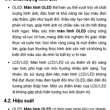
OLED:
Màn hình OLED
thể hiện ưu thế vượt trội về chất
lượng hình ảnh, đặc biệt là khả năng tái tạo màu đen
sâu thẳm, gần như tuyệt đối. Điều này tạo nên độ tương
phản vô hạn, giúp hình ảnh có chiều sâu và chi tiết đáng
kinh ngạc. Màu sắc trên
màn hình OLED
cũng sống
động và rực rỡ hơn, mang đến trải nghiệm thị giác chân
thực và cuốn hút. Góc nhìn rộng cũng là một điểm cộng
lớn, giúp bạn thưởng thức hình ảnh sắc nét và không bị
biến đổi màu sắc dù nhìn từ bất kỳ vị trí nào.
LCD/LED: Màn hình LCD/LED có ưu điểm về độ sáng
cao hơn, phù hợp với môi trường nhiều ánh sáng. Tuy
nhiên, do sử dụng đèn nền, màn hình LCD/LED không
thể đạt được màu đen tuyệt đối như OLED, dẫn đến độ
tương phản thấp hơn. Một ưu điểm khác của LCD/LED
là không gặp phải hiện tượng lưu ảnh (burn-in).
4.2. Hiệu suất
OLED:
Màn hình OLED
có thời gian phản hồi cực nhanh,