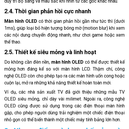
duy trì độ sáng và màu sắc khi nhìn từ các góc khác nhau.
2.4. Thời gian phản hồi cực nhanh
Màn hình OLED
có thời gian phản hồi gần như tức thì (dưới
1ms), giúp loại bỏ hiện tượng bóng mờ (motion blur) khi xem
các nội dung chuyển động nhanh, như chơi game hoặc xem
thể thao.
2.5. Thiết kế siêu mỏng và linh hoạt
Do không cần đèn nền,
màn hình OLED
có thể được thiết kế
mỏng hơn đáng kể so với màn hình LCD. Thậm chí, công
nghệ OLED còn cho phép tạo ra các màn hình uốn cong hoặc
cuộn lại, mở ra những khả năng thiết kế hoàn toàn mới.
Ví dụ, các nhà sản xuất TV đã giới thiệu những mẫu TV
OLED siêu mỏng, chỉ dày vài milimet. Ngoài ra, công nghệ
OLED cũng được sử dụng trong các điện thoại màn hình
gập, cho phép người dùng trải nghiệm một chiếc điện thoại
nhỏ gọn có thể biến thành một chiếc máy tính bảng lớn hơn.