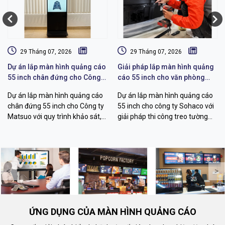
29 Tháng 07, 2026
29 Tháng 07, 2026
Dự án lắp màn hình quảng cáo
Giải pháp lắp màn hình quảng
55 inch chân đứng cho Công
cáo 55 inch cho văn phòng
ty Matsuo
Sohaco
Dự án lắp màn hình quảng cáo
Dự án lắp màn hình quảng cáo
chân đứng 55 inch cho Công ty
55 inch cho công ty Sohaco với
Matsuo với quy trình khảo sát,
giải pháp thi công treo tường
thi công, cấu hình hiển thị và
chuyên nghiệp, khảo sát kỹ
bàn giao vận hành chuyên
thuật, đi dây thẩm mỹ, quản lý
nghiệp.
nội dung từ xa.
<
>
ỨNG DỤNG CỦA MÀN HÌNH QUẢNG CÁO