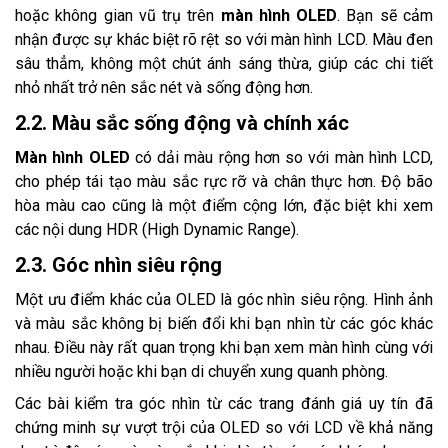
hoặc không gian vũ trụ trên
màn hình OLED
. Bạn sẽ cảm
nhận được sự khác biệt rõ rệt so với màn hình LCD. Màu đen
sâu thẳm, không một chút ánh sáng thừa, giúp các chi tiết
nhỏ nhất trở nên sắc nét và sống động hơn.
2.2. Màu sắc sống động và chính xác
Màn hình OLED
có dải màu rộng hơn so với màn hình LCD,
cho phép tái tạo màu sắc rực rỡ và chân thực hơn. Độ bão
hòa màu cao cũng là một điểm cộng lớn, đặc biệt khi xem
các nội dung HDR (High Dynamic Range).
2.3. Góc nhìn siêu rộng
Một ưu điểm khác của OLED là góc nhìn siêu rộng. Hình ảnh
và màu sắc không bị biến đổi khi bạn nhìn từ các góc khác
nhau. Điều này rất quan trọng khi bạn xem màn hình cùng với
nhiều người hoặc khi bạn di chuyển xung quanh phòng.
Các bài kiểm tra góc nhìn từ các trang đánh giá uy tín đã
chứng minh sự vượt trội của OLED so với LCD về khả năng