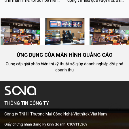
tĩnh mạnh mẽ, tối ưu hóa hiển
động và hiệu quả vượt trội. Bài
thị thương hiệu. Tìm hiểu ưu
viết về định nghĩa, nguyên lý
điểm, ứng dụng và cách triển
hoạt động, ưu điểm và ứng
khai hiệu quả.
dụng trong giáo dục.
<
>
ỨNG DỤNG CỦA MÀN HÌNH QUẢNG CÁO
Cung cấp giải pháp hiển thị kỹ thuật số giúp doanh nghiệp đột phá
doanh thu
THÔNG TIN CÔNG TY
Công ty TNHH Thương Mại Công Nghệ Viethitek Việt Nam
Giấy chứng nhận đăng ký kinh doanh: 0109115369