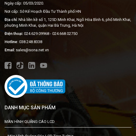
Ngày cấp: 05/03/2020.
Nơi cấp: Sở Kế Hoạch Đầu Tư Thành phố HN
Địa chỉ:
Nhà liền kề số 1, 125D Minh Khai, Ngõ Hòa Bình 6, phố Minh Khai,
phường Minh Khai, quận Hai Bà Trưng, Hà Nội
Điện thoại:
024.629.09968
- 024.668.02750
Hotline:
038.248.8338
Email:
sales@sona.net.vn
DANH MỤC SẢN PHẨM
MÀN HÌNH QUẢNG CÁO LCD