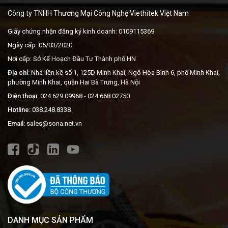
Công ty TNHH Thương Mại Công Nghệ Viethitek Việt Nam
Giấy chứng nhận đăng ký kinh doanh: 0109115369
Ngày cấp: 05/03/2020.
Nơi cấp: Sở Kế Hoạch Đầu Tư Thành phố HN
Địa chỉ:
Nhà liền kề số 1, 125D Minh Khai, Ngõ Hòa Bình 6, phố Minh Khai,
phường Minh Khai, quận Hai Bà Trưng, Hà Nội
Điện thoại:
024.629.09968
- 024.668.02750
Hotline:
038.248.8338
Email:
sales@sona.net.vn
DANH MỤC SẢN PHẨM