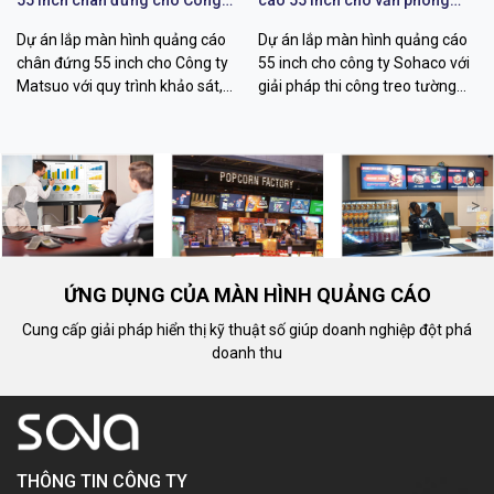
55 inch chân đứng cho Công
cáo 55 inch cho văn phòng
ty Matsuo
Sohaco
Dự án lắp màn hình quảng cáo
Dự án lắp màn hình quảng cáo
chân đứng 55 inch cho Công ty
55 inch cho công ty Sohaco với
Matsuo với quy trình khảo sát,
giải pháp thi công treo tường
thi công, cấu hình hiển thị và
chuyên nghiệp, khảo sát kỹ
bàn giao vận hành chuyên
thuật, đi dây thẩm mỹ, quản lý
nghiệp.
nội dung từ xa.
<
>
ỨNG DỤNG CỦA MÀN HÌNH QUẢNG CÁO
Cung cấp giải pháp hiển thị kỹ thuật số giúp doanh nghiệp đột phá
doanh thu
THÔNG TIN CÔNG TY