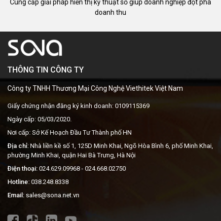
Cung cấp giải pháp hiển thị kỹ thuật số giúp doanh nghiệp đột phá
doanh thu
THÔNG TIN CÔNG TY
Công ty TNHH Thương Mại Công Nghệ Viethitek Việt Nam
Giấy chứng nhận đăng ký kinh doanh: 0109115369
Ngày cấp: 05/03/2020.
Nơi cấp: Sở Kế Hoạch Đầu Tư Thành phố HN
Địa chỉ:
Nhà liền kề số 1, 125D Minh Khai, Ngõ Hòa Bình 6, phố Minh Khai,
phường Minh Khai, quận Hai Bà Trưng, Hà Nội
Điện thoại:
024.629.09968
- 024.668.02750
Hotline:
038.248.8338
Email:
sales@sona.net.vn