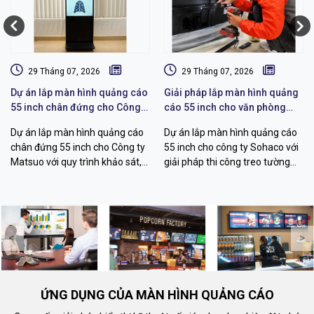
29 Tháng 07, 2026
29 Tháng 07, 2026
Dự án lắp màn hình quảng cáo
Giải pháp lắp màn hình quảng
55 inch chân đứng cho Công
cáo 55 inch cho văn phòng
ty Matsuo
Sohaco
Dự án lắp màn hình quảng cáo
Dự án lắp màn hình quảng cáo
chân đứng 55 inch cho Công ty
55 inch cho công ty Sohaco với
Matsuo với quy trình khảo sát,
giải pháp thi công treo tường
thi công, cấu hình hiển thị và
chuyên nghiệp, khảo sát kỹ
bàn giao vận hành chuyên
thuật, đi dây thẩm mỹ, quản lý
nghiệp.
nội dung từ xa.
<
>
ỨNG DỤNG CỦA MÀN HÌNH QUẢNG CÁO