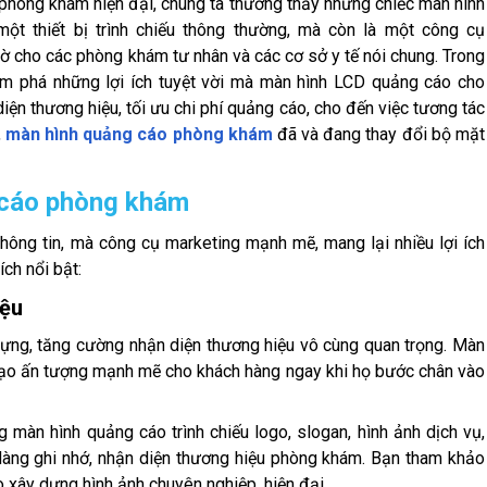
c phòng khám hiện đại, chúng ta thường thấy những chiếc màn hình
t thiết bị trình chiếu thông thường, mà còn là một công cụ
ngờ cho các phòng khám tư nhân và các cơ sở y tế nói chung. Trong
 phá những lợi ích tuyệt vời mà màn hình LCD quảng cáo cho
ện thương hiệu, tối ưu chi phí quảng cáo, cho đến việc tương tác
,
màn hình quảng cáo phòng khám
đã và đang thay đổi bộ mặt
g cáo phòng khám
 thông tin, mà công cụ marketing mạnh mẽ, mang lại nhiều lợi ích
ch nổi bật:
iệu
dựng, tăng cường nhận diện thương hiệu vô cùng quan trọng. Màn
ạo ấn tượng mạnh mẽ cho khách hàng ngay khi họ bước chân vào
 màn hình quảng cáo trình chiếu logo, slogan, hình ảnh dịch vụ,
 dàng ghi nhớ, nhận diện thương hiệu phòng khám. Bạn tham khảo
 xây dựng hình ảnh chuyên nghiệp, hiện đại.