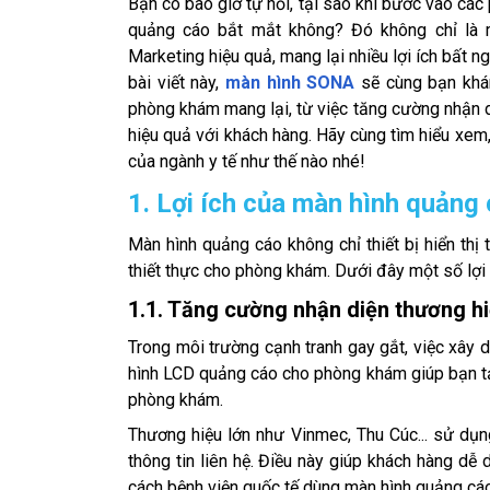
Bạn có bao giờ tự hỏi, tại sao khi bước vào cá
quảng cáo bắt mắt không? Đó không chỉ là mộ
Marketing hiệu quả, mang lại nhiều lợi ích bất 
bài viết này,
màn hình SONA
sẽ cùng bạn khám
phòng khám mang lại, từ việc tăng cường nhận di
hiệu quả với khách hàng. Hãy cùng tìm hiểu xem
của ngành y tế như thế nào nhé!
1. Lợi ích của màn hình quản
Màn hình quảng cáo không chỉ thiết bị hiển thị
thiết thực cho phòng khám. Dưới đây một số lợi í
1.1. Tăng cường nhận diện thương h
Trong môi trường cạnh tranh gay gắt, việc xây 
hình LCD quảng cáo cho phòng khám giúp bạn t
phòng khám.
Thương hiệu lớn như Vinmec, Thu Cúc... sử dụng
thông tin liên hệ. Điều này giúp khách hàng dễ
cách bệnh viện quốc tế dùng màn hình quảng cáo