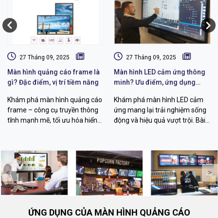
27 Tháng 09, 2025
27 Tháng 09, 2025
Màn hình quảng cáo frame là
Màn hình LED cảm ứng thông
gì? Đặc điểm, vị trí tiềm năng
minh? Ưu điểm, ứng dụng
màn hình LED
Khám phá màn hình quảng cáo
Khám phá màn hình LED cảm
frame – công cụ truyền thông
ứng mang lại trải nghiệm sống
tĩnh mạnh mẽ, tối ưu hóa hiển
động và hiệu quả vượt trội. Bài
thị thương hiệu. Tìm hiểu ưu
viết về định nghĩa, nguyên lý
điểm, ứng dụng và cách triển
hoạt động, ưu điểm và ứng
khai hiệu quả.
dụng trong giáo dục.
<
>
ỨNG DỤNG CỦA MÀN HÌNH QUẢNG CÁO