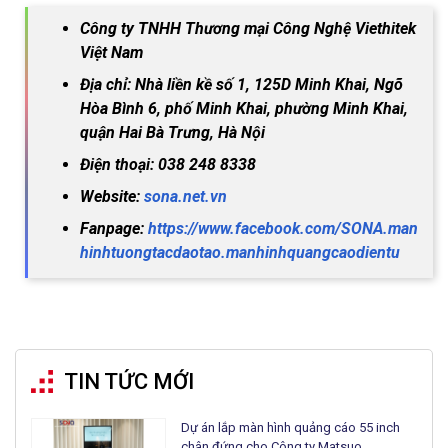
Công ty TNHH Thương mại Công Nghệ Viethitek
Việt Nam
Địa chỉ: Nhà liền kề số 1, 125D Minh Khai, Ngõ
Hòa Bình 6, phố Minh Khai, phường Minh Khai,
quận Hai Bà Trưng, Hà Nội
Điện thoại: 038 248 8338
Website:
sona.net.vn
Fanpage:
https://www.facebook.com/SONA.man
hinhtuongtacdaotao.manhinhquangcaodientu
TIN TỨC MỚI
Dự án lắp màn hình quảng cáo 55 inch
chân đứng cho Công ty Matsuo