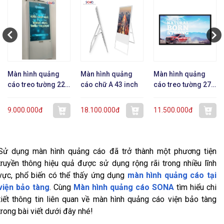
Màn hình quảng
Màn hình quảng
Màn hình quảng
cáo treo tường 22
cáo chữ A 43 inch
cáo treo tường 27
inch dạng mỏng
inch
9.000.000đ
18.100.000đ
11.500.000đ
Sử dụng màn hình quảng cáo đã trở thành một phương tiện
truyền thông hiệu quả được sử dụng rộng rãi trong nhiều lĩnh
vực, phổ biến có thể thấy ứng dụng
màn hình quảng cáo tại
viện bảo tàng
. Cùng
Màn hình quảng cáo SONA
tìm hiểu chi
tiết thông tin liên quan về màn hình quảng cáo viện bảo tàng
trong bài viết dưới đây nhé!