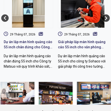
29 Tháng 07, 2026
29 Tháng 07, 2026
Dự án lắp màn hình quảng cáo
Giải pháp lắp màn hình quảng
55 inch chân đứng cho Công
cáo 55 inch cho văn phòng
ty Matsuo
Sohaco
Dự án lắp màn hình quảng cáo
Dự án lắp màn hình quảng cáo
chân đứng 55 inch cho Công ty
55 inch cho công ty Sohaco với
Matsuo với quy trình khảo sát,
giải pháp thi công treo tường
thi công, cấu hình hiển thị và
chuyên nghiệp, khảo sát kỹ
bàn giao vận hành chuyên
thuật, đi dây thẩm mỹ, quản lý
nghiệp.
nội dung từ xa.
<
>