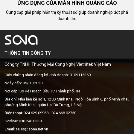
ỨNG DỤNG CỦA MÀN HÌNH QUẢNG CÁO
Cung cấp giải pháp hiển thị kỹ thuật số giúp doanh nghiệp đột phá
doanh thu
THÔNG TIN CÔNG TY
Công ty TNHH Thương Mại Công Nghệ Viethitek Việt Nam
Giấy chứng nhận đăng ký kinh doanh: 0109115369
Ngày cấp: 05/03/2020.
Nơi cấp: Sở Kế Hoạch Đầu Tư Thành phố HN
Địa chỉ:
Nhà liền kề số 1, 125D Minh Khai, Ngõ Hòa Bình 6, phố Minh Khai,
phường Minh Khai, quận Hai Bà Trưng, Hà Nội
Điện thoại:
024.629.09968
- 024.668.02750
Hotline:
038.248.8338
Email:
sales@sona.net.vn