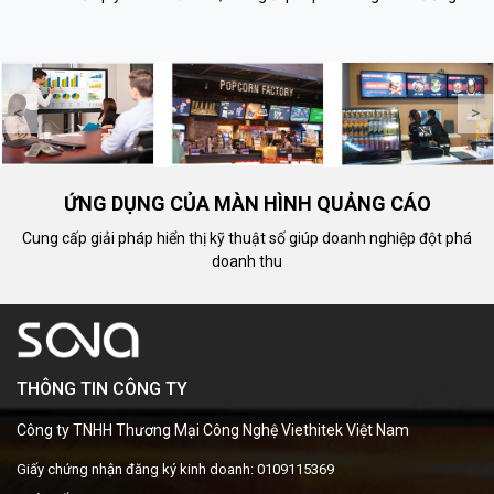
thi công, cấu hình hiển thị và
chuyên nghiệp, khảo sát kỹ
bàn giao vận hành chuyên
thuật, đi dây thẩm mỹ, quản lý
nghiệp.
nội dung từ xa.
<
>
ỨNG DỤNG CỦA MÀN HÌNH QUẢNG CÁO
Cung cấp giải pháp hiển thị kỹ thuật số giúp doanh nghiệp đột phá
doanh thu
THÔNG TIN CÔNG TY
Công ty TNHH Thương Mại Công Nghệ Viethitek Việt Nam
Giấy chứng nhận đăng ký kinh doanh: 0109115369