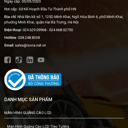
Ngày cấp: 05/03/2020.
Nơi cấp: Sở Kế Hoạch Đầu Tư Thành phố HN
Địa chỉ:
Nhà liền kề số 1, 125D Minh Khai, Ngõ Hòa Bình 6, phố Minh Khai,
phường Minh Khai, quận Hai Bà Trưng, Hà Nội
Điện thoại:
024.629.09968
- 024.668.02750
Hotline:
038.248.8338
Email:
sales@sona.net.vn
DANH MỤC SẢN PHẨM
MÀN HÌNH QUẢNG CÁO LCD
Màn Hình Quảng Cáo LCD Treo Tường