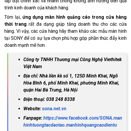
lắp đặt chính xác và nhanh chóng không ảnh hưởng đến quá
trình kinh doanh của khách hàng.
Tóm lại,
ứng dụng màn hình quảng cáo trong cửa hàng
thời trang
rất đa dạng giúp tăng doanh thu cho các cửa
hàng. Vì vậy, các cửa hàng hãy tham khảo các mẫu màn hình
tại SONY để có sự lựa chọn phù hợp góp phần thúc đẩy kinh
doanh mạnh mẽ hơn.
Công ty TNHH Thương mại Công Nghệ Viethitek
Việt Nam
Địa chỉ: Nhà liền kề số 1, 125D Minh Khai, Ngõ
Hòa Bình 6, phố Minh Khai, phường Minh Khai,
quận Hai Bà Trưng, Hà Nội
Điện thoại: 038 248 8338
Website:
sona.net.vn
Fanpage:
https://www.facebook.com/SONA.man
hinhtuongtacdaotao.manhinhquangcaodientu