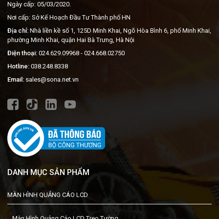
Ngày cấp: 05/03/2020.
Nơi cấp: Sở Kế Hoạch Đầu Tư Thành phố HN
Địa chỉ:
Nhà liền kề số 1, 125D Minh Khai, Ngõ Hòa Bình 6, phố Minh Khai,
phường Minh Khai, quận Hai Bà Trưng, Hà Nội
Điện thoại:
024.629.09968
- 024.668.02750
Hotline:
038.248.8338
Email:
sales@sona.net.vn
DANH MỤC SẢN PHẨM
MÀN HÌNH QUẢNG CÁO LCD
Màn Hình Quảng Cáo LCD Treo Tường