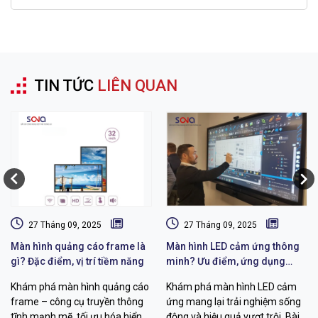
TIN TỨC
LIÊN QUAN
27 Tháng 09, 2025
27 Tháng 09, 2025
Màn hình quảng cáo frame là
Màn hình LED cảm ứng thông
gì? Đặc điểm, vị trí tiềm năng
minh? Ưu điểm, ứng dụng
màn hình LED
Khám phá màn hình quảng cáo
Khám phá màn hình LED cảm
frame – công cụ truyền thông
ứng mang lại trải nghiệm sống
tĩnh mạnh mẽ, tối ưu hóa hiển
động và hiệu quả vượt trội. Bài