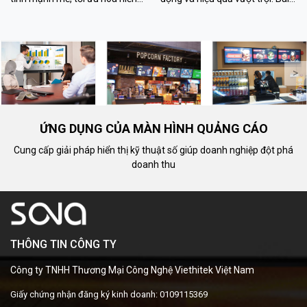
thị thương hiệu. Tìm hiểu ưu
viết về định nghĩa, nguyên lý
điểm, ứng dụng và cách triển
hoạt động, ưu điểm và ứng
khai hiệu quả.
dụng trong giáo dục.
<
>
ỨNG DỤNG CỦA MÀN HÌNH QUẢNG CÁO
Cung cấp giải pháp hiển thị kỹ thuật số giúp doanh nghiệp đột phá
doanh thu
THÔNG TIN CÔNG TY
Công ty TNHH Thương Mại Công Nghệ Viethitek Việt Nam
Giấy chứng nhận đăng ký kinh doanh: 0109115369