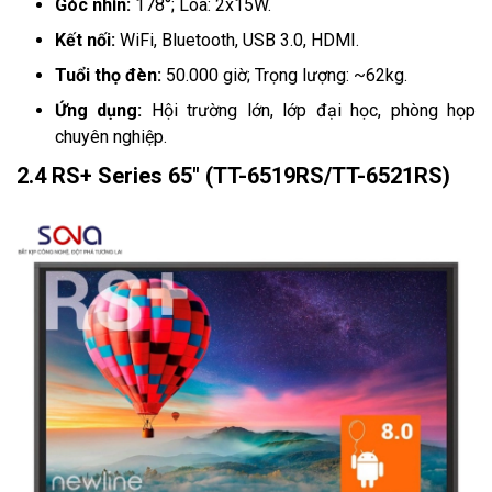
Góc nhìn:
178°; Loa: 2x15W.
Kết nối:
WiFi, Bluetooth, USB 3.0, HDMI.
Tuổi thọ đèn:
50.000 giờ; Trọng lượng: ~62kg.
Ứng dụng:
Hội trường lớn, lớp đại học, phòng họp
chuyên nghiệp.
2.4 RS+ Series 65" (TT-6519RS/TT-6521RS)