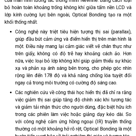
của màn hình tương tác thông minh Newline. Bằng cách loại
bỏ hoàn toàn khoảng trống không khí giữa tấm nền LCD và
lớp kính cường lực bên ngoài, Optical Bonding tạo ra một
khối thống nhất.
Công nghệ này triệt tiêu hiện tượng thị sai (parallax),
giúp đầu bút cảm ứng và điểm hiển thị trên màn hình là
một. Điều này mang lại cảm giác viết vẽ chân thực như
trên giấy, không có độ trễ hay khoảng cách ảo. Hơn
nữa, việc loại bỏ lớp không khí giúp giảm thiểu sự khúc
xạ và phản xạ ánh sáng bên trong, cho phép góc nhìn
rộng lên đến 178 độ và khả năng chống lóa tuyệt đối
ngay cả trong môi trường có cường độ sáng cao.
Các nghiên cứu về công thái học hiển thị đã chỉ ra rằng
việc giảm thị sai giúp tăng độ chính xác khi tương tác
và giảm tải nhận thức cho người dùng, đặc biệt hữu ích
trong các phiên làm việc hoặc giảng dạy kéo dài. So
với công nghệ cảm ứng hồng ngoại (IR) truyền thống
thường có một khoảng hở rõ rệt, Optical Bonding là một