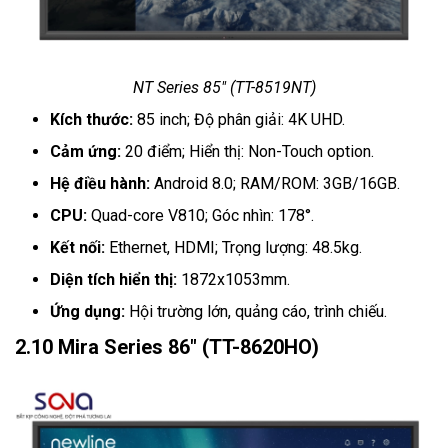
NT Series 85" (TT-8519NT)
Kích thước:
85 inch; Độ phân giải: 4K UHD.
Cảm ứng:
20 điểm; Hiển thị: Non-Touch option.
Hệ điều hành:
Android 8.0; RAM/ROM: 3GB/16GB.
CPU:
Quad-core V810; Góc nhìn: 178°.
Kết nối:
Ethernet, HDMI; Trọng lượng: 48.5kg.
Diện tích hiển thị:
1872x1053mm.
Ứng dụng:
Hội trường lớn, quảng cáo, trình chiếu.
2.10 Mira Series 86" (TT-8620HO)