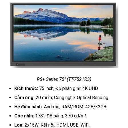
RS+ Series 75" (TT-7521RS)
Kích thước:
75 inch; Độ phân giải: 4K UHD.
Cảm ứng:
20 điểm; Công nghệ: Optical Bonding.
Hệ điều hành:
Android; RAM/ROM: 4GB/32GB.
Góc nhìn:
178°; Độ sáng: 370 cd/m².
Loa:
2x15W; Kết nối: HDMI, USB, WiFi.