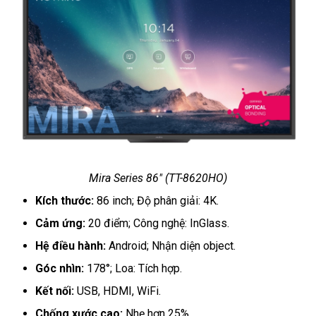
Mira Series 86" (TT-8620HO)
Kích thước:
86 inch; Độ phân giải: 4K.
Cảm ứng:
20 điểm; Công nghệ: InGlass.
Hệ điều hành:
Android; Nhận diện object.
Góc nhìn:
178°; Loa: Tích hợp.
Kết nối:
USB, HDMI, WiFi.
Chống xước cao:
Nhẹ hơn 25%.