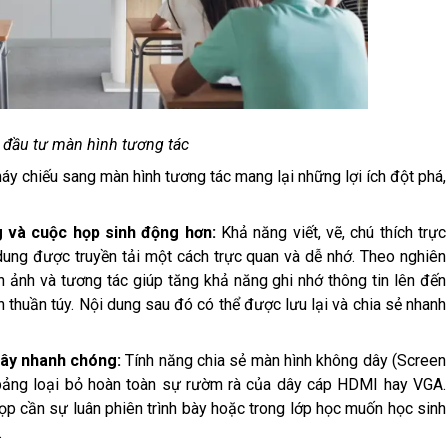
 đầu tư màn hình tương tác
áy chiếu sang màn hình tương tác mang lại những lợi ích đột phá,
ảng và cuộc họp sinh động hơn:
Khả năng viết, vẽ, chú thích trực
dung được truyền tải một cách trực quan và dễ nhớ. Theo nghiên
nh ảnh và tương tác giúp tăng khả năng ghi nhớ thông tin lên đến
 thuần túy. Nội dung sau đó có thể được lưu lại và chia sẻ nhanh
dây nhanh chóng:
Tính năng chia sẻ màn hình không dây (Screen
nh bảng loại bỏ hoàn toàn sự rườm rà của dây cáp HDMI hay VGA.
họp cần sự luân phiên trình bày hoặc trong lớp học muốn học sinh
.