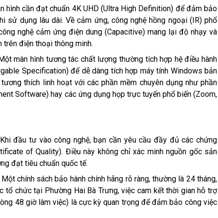
n hình cần đạt chuẩn 4K UHD (Ultra High Definition) để đảm bảo
khi sử dụng lâu dài. Về cảm ứng, công nghệ hồng ngoại (IR) phổ
hi công nghệ cảm ứng điện dung (Capacitive) mang lại độ nhạy và
 trên điện thoại thông minh.
Một màn hình tương tác chất lượng thường tích hợp hệ điều hành
able Specification) để dễ dàng tích hợp máy tính Windows bản
 tương thích linh hoạt với các phần mềm chuyên dụng như phần
nt Software) hay các ứng dụng họp trực tuyến phổ biến (Zoom,
Khi đầu tư vào công nghệ, bạn cần yêu cầu đầy đủ các chứng
rtificate of Quality). Điều này không chỉ xác minh nguồn gốc sản
g đạt tiêu chuẩn quốc tế.
:
Một chính sách bảo hành chính hãng rõ ràng, thường là 24 tháng,
các tổ chức tại Phường Hai Bà Trưng, việc cam kết thời gian hỗ trợ
 vòng 48 giờ làm việc) là cực kỳ quan trọng để đảm bảo công việc