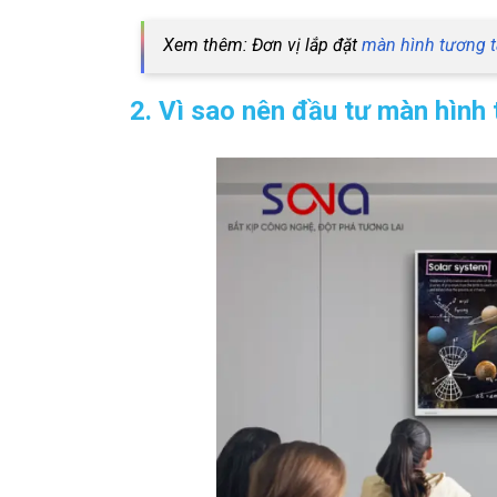
Xem thêm: Đơn vị lắp đặt
màn hình tương t
2. Vì sao nên đầu tư màn hình