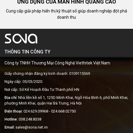
ỨNG DỤNG CỦA MÀN HÌNH QUẢNG CÁO
Cung cấp giải pháp hiển thị kỹ thuật số giúp doanh nghiệp đột phá
doanh thu
THÔNG TIN CÔNG TY
Công ty TNHH Thương Mại Công Nghệ Viethitek Việt Nam
Giấy chứng nhận đăng ký kinh doanh: 0109115369
Ngày cấp: 05/03/2020.
Nơi cấp: Sở Kế Hoạch Đầu Tư Thành phố HN
Địa chỉ:
Nhà liền kề số 1, 125D Minh Khai, Ngõ Hòa Bình 6, phố Minh Khai,
phường Minh Khai, quận Hai Bà Trưng, Hà Nội
Điện thoại:
024.629.09968
- 024.668.02750
Hotline:
038.248.8338
Email:
sales@sona.net.vn