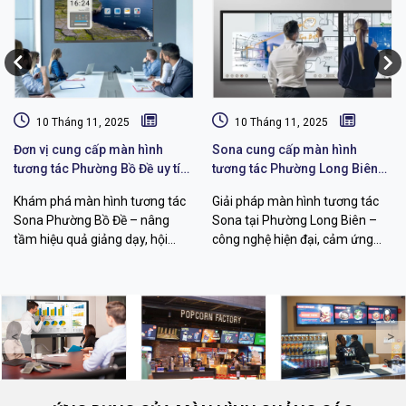
10 Tháng 11, 2025
10 Tháng 11, 2025
Đơn vị cung cấp màn hình
Sona cung cấp màn hình
tương tác Phường Bồ Đề uy tín,
tương tác Phường Long Biên
chất lượng
giá tốt, hỗ trợ tận nơi
Khám phá màn hình tương tác
Giải pháp màn hình tương tác
Sona Phường Bồ Đề – nâng
Sona tại Phường Long Biên –
tầm hiệu quả giảng dạy, hội
công nghệ hiện đại, cảm ứng
họp. Tìm hiểu lợi ích, ứng dụng
mượt, hiển thị sắc nét, nâng cao
và lý do chọn Sona cho không
hiệu quả học tập và hội họp
gian của bạn.
chuyên nghiệp.
<
>