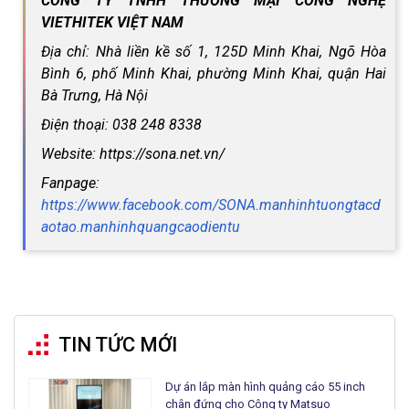
CÔNG TY TNHH THƯƠNG MẠI CÔNG NGHỆ
VIETHITEK VIỆT NAM
Địa chỉ: Nhà liền kề số 1, 125D Minh Khai, Ngõ Hòa
Bình 6, phố Minh Khai, phường Minh Khai, quận Hai
Bà Trưng, Hà Nội
Điện thoại: 038 248 8338
Website: https://sona.net.vn/
Fanpage:
https://www.facebook.com/SONA.manhinhtuongtacd
aotao.manhinhquangcaodientu
TIN TỨC MỚI
Dự án lắp màn hình quảng cáo 55 inch
chân đứng cho Công ty Matsuo