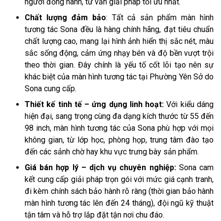
người đồng hành, tư vấn giải pháp tối ưu nhất.
Chất lượng đảm bảo
: Tất cả sản phẩm màn hình
tương tác Sona đều là hàng chính hãng, đạt tiêu chuẩn
chất lượng cao, mang lại hình ảnh hiển thị sắc nét, màu
sắc sống động, cảm ứng nhạy bén và độ bền vượt trội
theo thời gian. Đây chính là yếu tố cốt lõi tạo nên sự
khác biệt của màn hình tương tác tại Phường Yên Sở do
Sona cung cấp.
Thiết kế tinh tế – ứng dụng linh hoạt:
Với kiểu dáng
hiện đại, sang trọng cùng đa dạng kích thước từ 55 đến
98 inch, màn hình tương tác của Sona phù hợp với mọi
không gian, từ lớp học, phòng họp, trung tâm đào tạo
đến các sảnh chờ hay khu vực trưng bày sản phẩm.
Giá bán hợp lý – dịch vụ chuyên nghiệp:
Sona cam
kết cung cấp giải pháp trọn gói với mức giá cạnh tranh,
đi kèm chính sách bảo hành rõ ràng (thời gian bảo hành
màn hình tương tác lên đến 24 tháng), đội ngũ kỹ thuật
tận tâm và hỗ trợ lắp đặt tận nơi chu đáo.