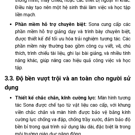
thông minh, máy chiếu, hoặc các thiết bị ngoại vi khác.
Điều này tạo nên một hệ sinh thái làm việc và học tập
liền mạch.
Phần mềm hỗ trợ chuyên biệt:
Sona cung cấp các
phần mềm hỗ trợ giảng dạy và trình bày chuyên biệt,
được thiết kế để tối ưu hóa trải nghiệm tương tác. Các
phần mềm này thường bao gồm công cụ viết, vẽ, chú
thích, trình chiếu tài liệu, ghi lại bài giảng, và nhiều tính
năng khác, giúp nâng cao hiệu quả công việc và học
tập.
3.3. Độ bền vượt trội và an toàn cho người sử
dụng
Thiết kế chắc chắn, kính cường lực:
Màn hình tương
tác Sona được chế tạo từ vật liệu cao cấp, với khung
viền chắc chắn và màn hình được bảo vệ bằng kính
cường lực chống va đập, chống trầy xước, đảm bảo độ
bền bỉ trong quá trình sử dụng lâu dài, đặc biệt là trong
môi trường giáo dục năng động.