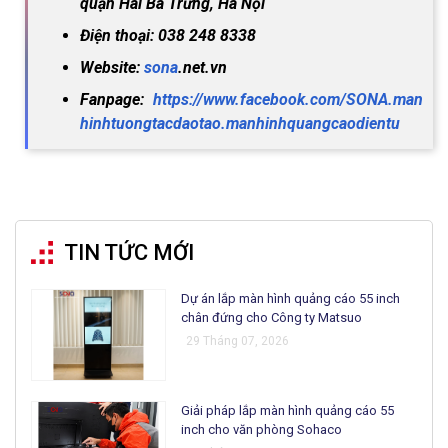
quận Hai Bà Trưng, Hà Nội
Điện thoại: 038 248 8338
Website:
sona
.net.vn
Fanpage:
https://www.facebook.com/SONA.man
hinhtuongtacdaotao.manhinhquangcaodientu
TIN TỨC MỚI
Dự án lắp màn hình quảng cáo 55 inch
chân đứng cho Công ty Matsuo
29 Tháng 07, 2026
Giải pháp lắp màn hình quảng cáo 55
inch cho văn phòng Sohaco