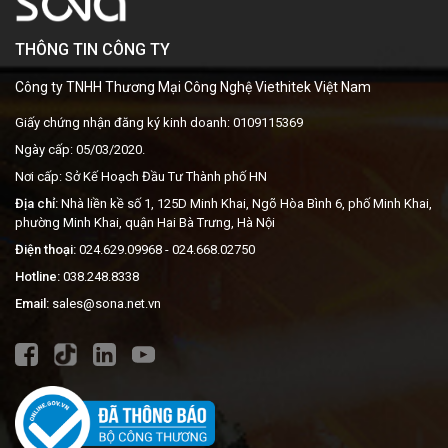
THÔNG TIN CÔNG TY
Công ty TNHH Thương Mại Công Nghệ Viethitek Việt Nam
Giấy chứng nhận đăng ký kinh doanh: 0109115369
Ngày cấp: 05/03/2020.
Nơi cấp: Sở Kế Hoạch Đầu Tư Thành phố HN
Địa chỉ:
Nhà liền kề số 1, 125D Minh Khai, Ngõ Hòa Bình 6, phố Minh Khai,
phường Minh Khai, quận Hai Bà Trưng, Hà Nội
Điện thoại:
024.629.09968
- 024.668.02750
Hotline:
038.248.8338
Email:
sales@sona.net.vn