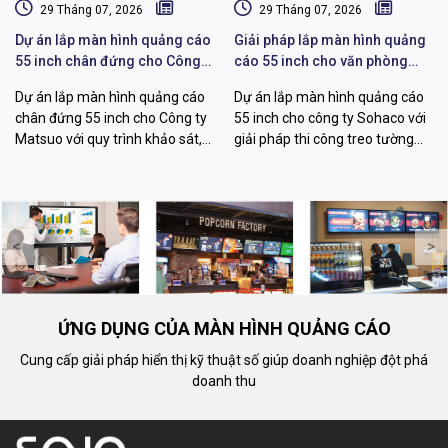
29 Tháng 07, 2026
29 Tháng 07, 2026
Dự án lắp màn hình quảng cáo
Giải pháp lắp màn hình quảng
55 inch chân đứng cho Công
cáo 55 inch cho văn phòng
ty Matsuo
Sohaco
Dự án lắp màn hình quảng cáo
Dự án lắp màn hình quảng cáo
chân đứng 55 inch cho Công ty
55 inch cho công ty Sohaco với
Matsuo với quy trình khảo sát,
giải pháp thi công treo tường
thi công, cấu hình hiển thị và
chuyên nghiệp, khảo sát kỹ
bàn giao vận hành chuyên
thuật, đi dây thẩm mỹ, quản lý
nghiệp.
nội dung từ xa.
<
>
ỨNG DỤNG CỦA MÀN HÌNH QUẢNG CÁO
Cung cấp giải pháp hiển thị kỹ thuật số giúp doanh nghiệp đột phá
doanh thu