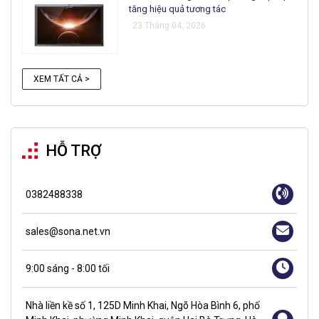
tăng hiệu quả tương tác
23 Tháng 04, 2026
XEM TẤT CẢ >
HỖ TRỢ
0382488338
sales@sona.net.vn
9:00 sáng - 8:00 tối
Nhà liền kề số 1, 125D Minh Khai, Ngõ Hòa Bình 6, phố