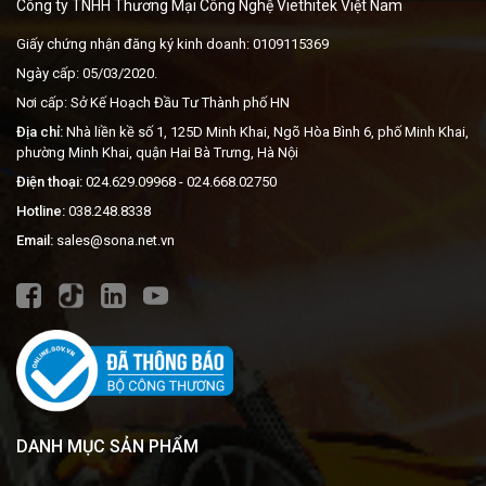
Công ty TNHH Thương Mại Công Nghệ Viethitek Việt Nam
Giấy chứng nhận đăng ký kinh doanh: 0109115369
Ngày cấp: 05/03/2020.
Nơi cấp: Sở Kế Hoạch Đầu Tư Thành phố HN
Địa chỉ:
Nhà liền kề số 1, 125D Minh Khai, Ngõ Hòa Bình 6, phố Minh Khai,
phường Minh Khai, quận Hai Bà Trưng, Hà Nội
Điện thoại:
024.629.09968
- 024.668.02750
Hotline:
038.248.8338
Email:
sales@sona.net.vn
DANH MỤC SẢN PHẨM