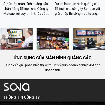
ty Matsuo
Sohaco
Dự án lắp màn hình quảng cáo
Dự án lắp màn hình quảng cáo
chân đứng 55 inch cho Công ty
55 inch cho công ty Sohaco với
Matsuo với quy trình khảo sát,
giải pháp thi công treo tường
thi công, cấu hình hiển thị và
chuyên nghiệp, khảo sát kỹ
bàn giao vận hành chuyên
thuật, đi dây thẩm mỹ, quản lý
nghiệp.
nội dung từ xa.
<
>
ỨNG DỤNG CỦA MÀN HÌNH QUẢNG CÁO
Cung cấp giải pháp hiển thị kỹ thuật số giúp doanh nghiệp đột phá
doanh thu
THÔNG TIN CÔNG TY