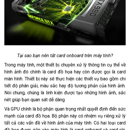
Tại sao bạn nên tắt card onboard trên máy tính?
Trong máy tính, một thiết bị chuyên xử lý thông tin cụ thể về
hình ảnh đó chính là card đồ họa hay còn được gọi là card
màn hình. Thiết bị này sẽ thực hiện các thiết vụ bao gồm chi
tiết độ phân giải, màu sắc hay độ tương phản của hình ảnh.
Nói chung, chúng là linh kiện được tạo những hình ảnh, sắc
nét giúp bạn quan sát dễ dàng.
Và GPU chính là bộ phận quan trọng nhất quyết định đến sức
mạnh của card đồ họa. Bộ phận này có nhiệm vụ riêng xử lý
tất cả các vấn đề về hình ảnh của máy tính. Có hai loại card
đồ họa được gắn vào máy tính là card onboard và card rời.