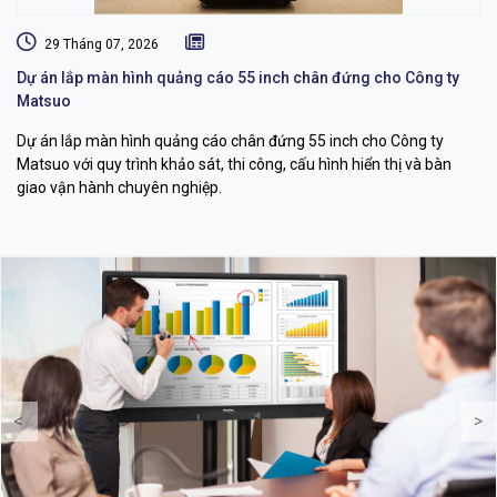
29 Tháng 07, 2026
Dự án lắp màn hình quảng cáo 55 inch chân đứng cho Công ty
Gi
Matsuo
S
Dự án lắp màn hình quảng cáo chân đứng 55 inch cho Công ty
Dự
Matsuo với quy trình khảo sát, thi công, cấu hình hiển thị và bàn
ph
giao vận hành chuyên nghiệp.
th
<
>