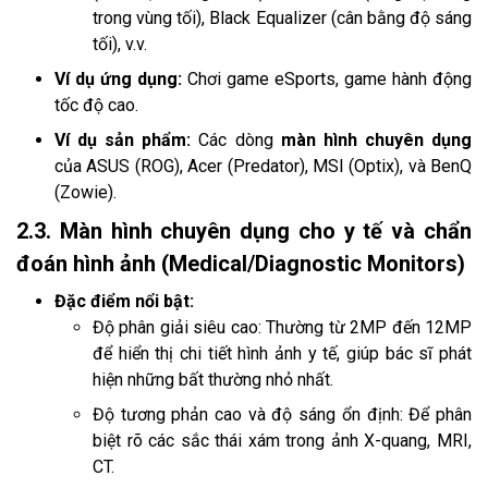
trong vùng tối), Black Equalizer (cân bằng độ sáng
tối), v.v.
Ví dụ ứng dụng:
Chơi game eSports, game hành động
tốc độ cao.
Ví dụ sản phẩm:
Các dòng
màn hình chuyên dụng
của ASUS (ROG), Acer (Predator), MSI (Optix), và BenQ
(Zowie).
2.3. Màn hình chuyên dụng cho y tế và chẩn
đoán hình ảnh (Medical/Diagnostic Monitors)
Đặc điểm nổi bật:
Độ phân giải siêu cao: Thường từ 2MP đến 12MP
để hiển thị chi tiết hình ảnh y tế, giúp bác sĩ phát
hiện những bất thường nhỏ nhất.
Độ tương phản cao và độ sáng ổn định: Để phân
biệt rõ các sắc thái xám trong ảnh X-quang, MRI,
CT.