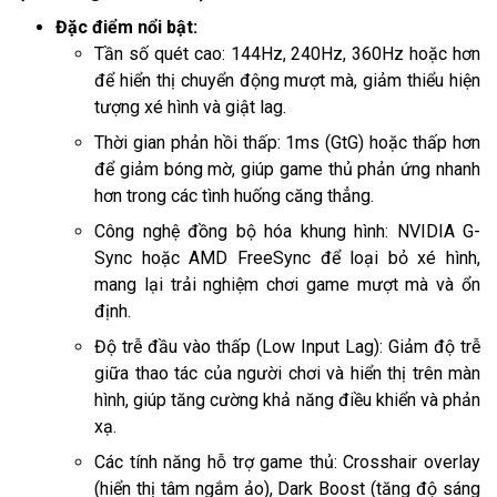
Đặc điểm nổi bật:
Tần số quét cao: 144Hz, 240Hz, 360Hz hoặc hơn
để hiển thị chuyển động mượt mà, giảm thiểu hiện
tượng xé hình và giật lag.
Thời gian phản hồi thấp: 1ms (GtG) hoặc thấp hơn
để giảm bóng mờ, giúp game thủ phản ứng nhanh
hơn trong các tình huống căng thẳng.
Công nghệ đồng bộ hóa khung hình: NVIDIA G-
Sync hoặc AMD FreeSync để loại bỏ xé hình,
mang lại trải nghiệm chơi game mượt mà và ổn
định.
Độ trễ đầu vào thấp (Low Input Lag): Giảm độ trễ
giữa thao tác của người chơi và hiển thị trên màn
hình, giúp tăng cường khả năng điều khiển và phản
xạ.
Các tính năng hỗ trợ game thủ: Crosshair overlay
(hiển thị tâm ngắm ảo), Dark Boost (tăng độ sáng