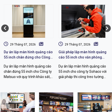
29 Tháng 07, 2026
29 Tháng 07, 2026
Dự án lắp màn hình quảng cáo
Giải pháp lắp màn hình quảng
55 inch chân đứng cho Công
cáo 55 inch cho văn phòng
ty Matsuo
Sohaco
Dự án lắp màn hình quảng cáo
Dự án lắp màn hình quảng cáo
chân đứng 55 inch cho Công ty
55 inch cho công ty Sohaco với
Matsuo với quy trình khảo sát,
giải pháp thi công treo tường
thi công, cấu hình hiển thị và
chuyên nghiệp, khảo sát kỹ
bàn giao vận hành chuyên
thuật, đi dây thẩm mỹ, quản lý
nghiệp.
nội dung từ xa.
<
>