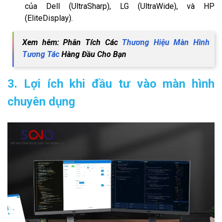
của Dell (UltraSharp), LG (UltraWide), và HP
(EliteDisplay).
Xem hêm: Phân Tích Các
Thương Hiệu Màn Hình
Tương Tác
Hàng Đầu Cho Bạn
3. Lợi ích khi đầu tư vào màn hình
chuyên dụng