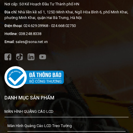
Nơi cấp: Sở Kế Hoạch Đầu Tư Thành phố HN
Địa chỉ:
Nhà liền kề số 1, 125D Minh Khai, Ngõ Hòa Bình 6, phố Minh Khai,
phường Minh Khai, quận Hai Bà Trưng, Hà Nội
Điện thoại:
024.629.09968
- 024.668.02750
Hotline:
038.248.8338
Email:
sales@sona.net.vn
DANH MỤC SẢN PHẨM
MÀN HÌNH QUẢNG CÁO LCD
Màn Hình Quảng Cáo LCD Treo Tường