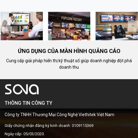
cho giáo dục và doanh nghiệp
ưu cho giáo dục và hội họp
hiện đại
doanh nghiệp hiện đại.
<
>
ỨNG DỤNG CỦA MÀN HÌNH QUẢNG CÁO
Cung cấp giải pháp hiển thị kỹ thuật số giúp doanh nghiệp đột phá
doanh thu
THÔNG TIN CÔNG TY
Công ty TNHH Thương Mại Công Nghệ Viethitek Việt Nam
Giấy chứng nhận đăng ký kinh doanh: 0109115369
Ngày cấp: 05/03/2020.