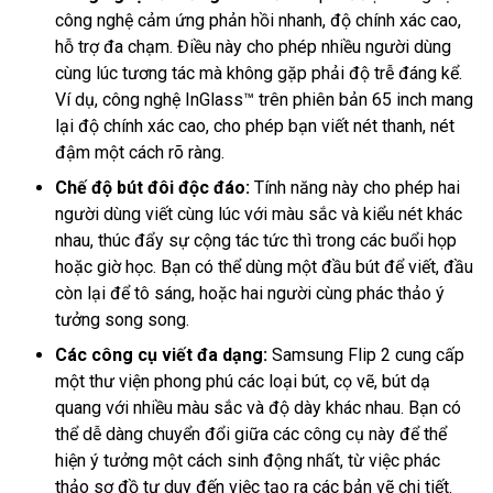
công nghệ cảm ứng phản hồi nhanh, độ chính xác cao,
hỗ trợ đa chạm. Điều này cho phép nhiều người dùng
cùng lúc tương tác mà không gặp phải độ trễ đáng kể.
Ví dụ, công nghệ InGlass™ trên phiên bản 65 inch mang
lại độ chính xác cao, cho phép bạn viết nét thanh, nét
đậm một cách rõ ràng.
Chế độ bút đôi độc đáo:
Tính năng này cho phép hai
người dùng viết cùng lúc với màu sắc và kiểu nét khác
nhau, thúc đẩy sự cộng tác tức thì trong các buổi họp
hoặc giờ học. Bạn có thể dùng một đầu bút để viết, đầu
còn lại để tô sáng, hoặc hai người cùng phác thảo ý
tưởng song song.
Các công cụ viết đa dạng:
Samsung Flip 2 cung cấp
một thư viện phong phú các loại bút, cọ vẽ, bút dạ
quang với nhiều màu sắc và độ dày khác nhau. Bạn có
thể dễ dàng chuyển đổi giữa các công cụ này để thể
hiện ý tưởng một cách sinh động nhất, từ việc phác
thảo sơ đồ tư duy đến việc tạo ra các bản vẽ chi tiết.