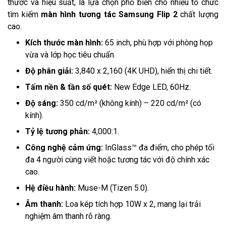
thước và hiệu suất, là lựa chọn phổ biến cho nhiều tổ chức
tìm kiếm
màn hình tương tác Samsung Flip 2
chất lượng
cao.
Kích thước màn hình:
65 inch, phù hợp với phòng họp
vừa và lớp học tiêu chuẩn.
Độ phân giải:
3,840 x 2,160 (4K UHD), hiển thị chi tiết.
Tấm nền & tần số quét:
New Edge LED, 60Hz.
Độ sáng:
350 cd/m² (không kính) – 220 cd/m² (có
kính).
Tỷ lệ tương phản:
4,000:1.
Công nghệ cảm ứng:
InGlass™ đa điểm, cho phép tối
đa 4 người cùng viết hoặc tương tác với độ chính xác
cao.
Hệ điều hành:
Muse-M (Tizen 5.0).
Âm thanh:
Loa kép tích hợp 10W x 2, mang lại trải
nghiệm âm thanh rõ ràng.