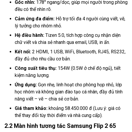
Góc nhìn:
178° ngang/dọc, giúp mọi người trong phòng
đều có thể nhìn rõ.
Cảm ứng đa điểm:
Hỗ trợ tối đa 4 người cùng viết, vẽ,
lý tưởng cho nhóm nhỏ.
Hệ điều hành:
Tizen 5.0, tích hợp công cụ nhận diện
chữ viết và chia sẻ nhanh qua email, USB, in ấn.
Kết nối:
2 HDMI, 1 USB, WiFi, Bluetooth, RJ45, RS232,
đầy đủ cho nhu cầu cơ bản.
Công suất tiêu thụ:
154W (0.5W ở chế độ ngủ), tiết
kiệm năng lượng.
Ứng dụng:
Gọn nhẹ, linh hoạt cho phòng họp nhỏ, lớp
học nhóm và không gian đào tạo cá nhân, đầy đủ tính
năng viết – vẽ – chia sẻ cơ bản.
Giá tham khảo:
khoảng 58.450.000 đ (Lưu ý: giá có
thể thay đổi tùy thời điểm và nhà cung cấp).
2.2 Màn hình tương tác Samsung Flip 2 65