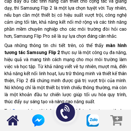
cấp đầy đủ các tính năng cần thiết cho cộng tác và giảng
dạy, thì Samsung Flip 2 là một lựa chọn tuyệt vời. Tuy nhiên,
nếu bạn cần một thiết bị có hiệu suất vượt trội, công nghệ
cảm ứng tối tân, khả năng kết nối mở rộng và các tính năng
phần mềm chuyên nghiệp cho các môi trường đòi hỏi cao
hơn, Samsung Flip Pro sẽ là sự lựa chọn đáng cân nhắc.
Qua những thông tin chi tiết trên, có thể thấy
màn hình
tương tác Samsung Flip 2
thực sự là một công cụ đa năng,
hiệu quả và mang tính cách mạng cho mọi môi trường làm
việc và học tập. Từ khả năng viết vẽ tự nhiên, mượt mà, đến
khả năng kết nối linh hoạt, lưu trữ thông minh và thiết kế thân
thiện, Flip 2 đã chứng minh được giá trị vượt trội của mình.
Nó không chỉ là một thiết bị trình chiếu thông thường, mà còn
là một khoản đầu tư chiến lược giúp tối ưu hóa quy trình,
thúc đẩy sự sáng tạo và nâng cao năng suất.
Tại
Sona
, chúng tôi luôn sẵn sàng hỗ trợ bạn trong việc lựa
chọn, lắp đặt, và cung cấp dịch vụ sửa chữa, bảo hành để
đảm bảo
màn hình tương tác Samsung Flip 2
chất lượng