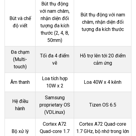
Bút thụ động
với nam châm,
Bút thụ động với nam
Bút và chế
nhận diện đối
châm, nhận diện đối
độ viết
tượng đa kích
tượng đa kích thước
thước (2, 4, 8,
50mm)
Đa chạm
Tối đa 4 điểm
Hỗ trợ lên tới 20 điểm
(Multi-
vẽ
cảm ứng
touch)
Loa tích hợp
Âm thanh
Loa 40W x 4 kênh
10W x 2
Samsung
Hệ điều
proprietary OS
Tizen OS 6.5
hành
(VDLinux)
Cortex A72
Cortex A72 Quad-core
Bộ xử lý
Quad-core 1.7
1.7 GHz, bộ nhớ trong lớn