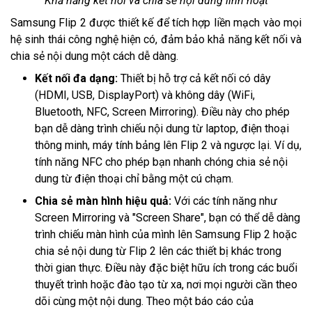
Khả năng kết nối và chia sẻ nội dung linh hoạt
Samsung Flip 2 được thiết kế để tích hợp liền mạch vào mọi
hệ sinh thái công nghệ hiện có, đảm bảo khả năng kết nối và
chia sẻ nội dung một cách dễ dàng.
Kết nối đa dạng:
Thiết bị hỗ trợ cả kết nối có dây
(HDMI, USB, DisplayPort) và không dây (WiFi,
Bluetooth, NFC, Screen Mirroring). Điều này cho phép
bạn dễ dàng trình chiếu nội dung từ laptop, điện thoại
thông minh, máy tính bảng lên Flip 2 và ngược lại. Ví dụ,
tính năng NFC cho phép bạn nhanh chóng chia sẻ nội
dung từ điện thoại chỉ bằng một cú chạm.
Chia sẻ màn hình hiệu quả:
Với các tính năng như
Screen Mirroring và "Screen Share", bạn có thể dễ dàng
trình chiếu màn hình của mình lên Samsung Flip 2 hoặc
chia sẻ nội dung từ Flip 2 lên các thiết bị khác trong
thời gian thực. Điều này đặc biệt hữu ích trong các buổi
thuyết trình hoặc đào tạo từ xa, nơi mọi người cần theo
dõi cùng một nội dung. Theo một báo cáo của