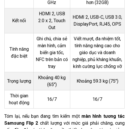
GHz
hơn (32GB)
HDMI 2, USB
HDMI 2, USB-C, USB 3.0,
Kết nối
2.0 x 2, Touch
DisplayPort, RJ45, OPS
Out
Ghi chú, chia sẻ
Viết mượt, đa nhiệm tốt,
màn hình, cảm
tính năng nâng cao cho
Tính năng
biến gia tốc,
giáo dục và doanh
đặc biệt
NFC trên bản có
nghiệp, phủ kháng khuẩn,
tray
kính cường lực chống vỡ
Khoảng 40 kg
Trọng lượng
Khoảng 59.3 kg (75")
(65")
Thời gian
16/7
16/7
hoạt động
Tóm lại, nếu bạn đang tìm kiếm một
màn hình tương tác
Samsung Flip 2
chất lượng với mức giá phải chăng, cung