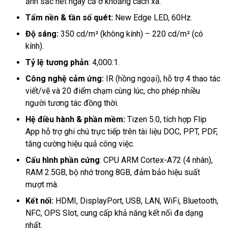
ảnh sắc nét ngay cả ở khoảng cách xa.
Tấm nền & tần số quét:
New Edge LED, 60Hz.
Độ sáng:
350 cd/m² (không kính) – 220 cd/m² (có
kính).
Tỷ lệ tương phản
: 4,000:1.
Công nghệ cảm ứng:
IR (hồng ngoại), hỗ trợ 4 thao tác
viết/vẽ và 20 điểm chạm cùng lúc, cho phép nhiều
người tương tác đồng thời.
Hệ điều hành & phần mềm:
Tizen 5.0, tích hợp Flip
App hỗ trợ ghi chú trực tiếp trên tài liệu DOC, PPT, PDF,
tăng cường hiệu quả công việc.
Cấu hình phần cứng
: CPU ARM Cortex-A72 (4 nhân),
RAM 2.5GB, bộ nhớ trong 8GB, đảm bảo hiệu suất
mượt mà.
Kết nối:
HDMI, DisplayPort, USB, LAN, WiFi, Bluetooth,
NFC, OPS Slot, cung cấp khả năng kết nối đa dạng
nhất.