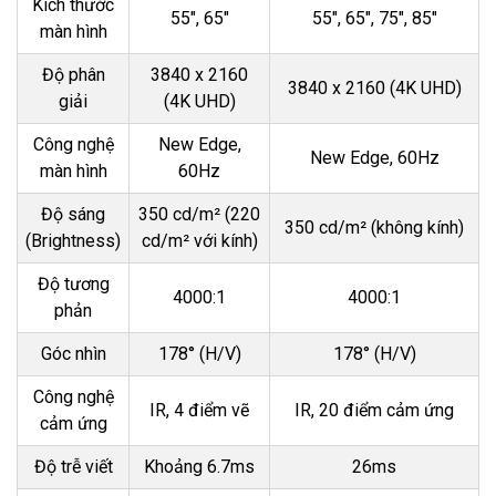
Kích thước
55", 65"
55", 65", 75", 85"
màn hình
Độ phân
3840 x 2160
3840 x 2160 (4K UHD)
giải
(4K UHD)
Công nghệ
New Edge,
New Edge, 60Hz
màn hình
60Hz
Độ sáng
350 cd/m² (220
350 cd/m² (không kính)
(Brightness)
cd/m² với kính)
Độ tương
4000:1
4000:1
phản
Góc nhìn
178° (H/V)
178° (H/V)
Công nghệ
IR, 4 điểm vẽ
IR, 20 điểm cảm ứng
cảm ứng
Độ trễ viết
Khoảng 6.7ms
26ms