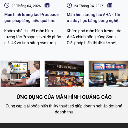
23 Tháng 04, 2026
23 Tháng 04, 2026
Màn hình tương tác Prospace
Màn hình tương tác AHA - Tối
giải pháp tăng hiệu quả tương
ưu dạy học bằng công nghệ
tác
hiện đại
Khám phá chi tiết màn hình
Khám phá màn hình tương tác
tương tác Prospace với độ phân
AHA chính hãng cùng Sona.
giải 4K và tính năng cảm ứng đa
Giải pháp hiển thị 4K sắc nét,
điểm vượt trội. Giải pháp tối ưu
cảm ứng đa điểm mượt mà, tối
cho giáo dục và doanh nghiệp
ưu cho giáo dục và hội họp
hiện đại
doanh nghiệp hiện đại.
<
>
ỨNG DỤNG CỦA MÀN HÌNH QUẢNG CÁO
Cung cấp giải pháp hiển thị kỹ thuật số giúp doanh nghiệp đột phá
doanh thu