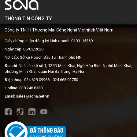
THÔNG TIN CÔNG TY
Công ty TNHH Thương Mại Công Nghệ Viethitek Việt Nam
Giấy chứng nhận đăng ký kinh doanh: 0109115369
Ngày cấp: 05/03/2020.
Nơi cấp: Sở Kế Hoạch Đầu Tư Thành phố HN
Địa chỉ:
Nhà liền kề số 1, 125D Minh Khai, Ngõ Hòa Bình 6, phố Minh Khai,
phường Minh Khai, quận Hai Bà Trưng, Hà Nội
Điện thoại:
024.629.09968
- 024.668.02750
Hotline:
038.248.8338
Email:
sales@sona.net.vn