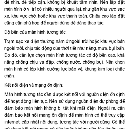
dễ nhìn, dễ tiếp cận, không bị khuất tầm nhìn. Nên lắp đặt
màn hình ở vị trí có nhiều người qua lại, như gần khu vực sạc
xe, khu vực chờ, hoặc khu vực thanh toán. Chiều cao lắp đặt
cũng cần phù hợp để người dùng dễ dàng thao tác.
Độ bền của màn hình tương tác:
Trạm sạc xe điện thường nằm ở ngoài trời hoặc khu vực bán
ngoài trời, chịu tác động của thời tiết như nắng, mưa, bụi bẩn.
Do đó, cần lựa chọn màn hình tương tác có độ bền cao, khả
năng chống chịu va đập, chống nước, chống bụi. Nên chọn
màn hình có lớp kính cường lực bảo vệ, khung kim loại chắc
chắn.
Kết nối điện và mạng ổn định:
Màn hình tương tác cần được kết nối với nguồn điện ổn định
để hoạt động liên tục. Nên sử dụng nguồn điện dự phòng để
đảm bảo màn hình không bị tắt khi mất điện. Ngoài ra, cần
đảm bảo kết nối mạng ổn định để màn hình có thể truy cập
internet, cập nhật nội dung, tương tác với người dùng. Có thể
sử dụng kết nối mạng có dây hoặc không dây, tùy thuộc vào