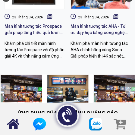
23 Tháng 04, 2026
23 Tháng 04, 2026
Màn hình tương tác Prospace
Màn hình tương tác AHA - Tối
giải pháp tăng hiệu quả tương
ưu dạy học bằng công nghệ
tác
hiện đại
Khám phá chi tiết màn hình
Khám phá màn hình tương tác
tương tác Prospace với độ phân
AHA chính hãng cùng Sona.
giải 4K và tính năng cảm ứng đa
Giải pháp hiển thị 4K sắc nét,
điểm vượt trội. Giải pháp tối ưu
cảm ứng đa điểm mượt mà, tối
cho giáo dục và doanh nghiệp
ưu cho giáo dục và hội họp
hiện đại
doanh nghiệp hiện đại.
<
>
ỨNG DỤNG CỦA MÀN HÌNH QUẢNG CÁO
Cung cấp giải pháp hiển thị kỹ thuật số giúp doanh nghiệp đột phá
doanh thu