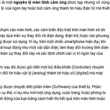
à là một
nguyên lý màn hình cảm ứng
phức tạp nhưng vô cùng
ật lý của ngón tay hoặc bút cảm ứng thành tín hiệu điện tử mà thiết
 chạm vào màn hình, các cảm biến đặc biệt trên màn hình sẽ dò
n này dựa trên sự thay đổi về điện dung, điện trở, hoặc các phương
 được sử dụng. Ví dụ, trên một chiếc smartphone hiện đại, khi
sẽ hoạt động như một vật dẫn điện, làm thay đổi trường tĩnh điện
hận sự thay đổi này và xác định chính xác vị trí ngón tay của
hạm sau đó được gửi đến một bộ điều khiển (Controller) chuyên
đổi tín hiệu vật lý (analog) thành tín hiệu số (digital) mà máy
này được chuyển đến phần mềm (Software) của thiết bị. Phần
h cụ thể, ví dụ như mở một ứng dụng, cuộn trang, hoặc phóng to
hành động của bạn bằng cách hiển thị kết quả trên màn hình hoặc