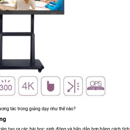
ơng tác trong giảng dạy như thế nào?
ộng
iên tạo ra các bài học sinh động và hấp dẫn hơn bằng cách tích