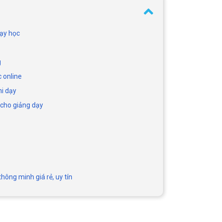
dạy học
g
c online
hi dạy
 cho giảng dạy
hông minh giá rẻ, uy tín