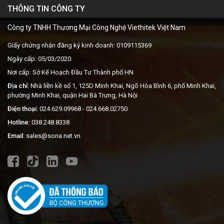
THÔNG TIN CÔNG TY
Công ty TNHH Thương Mại Công Nghệ Viethitek Việt Nam
Giấy chứng nhận đăng ký kinh doanh: 0109115369
Ngày cấp: 05/03/2020.
Nơi cấp: Sở Kế Hoạch Đầu Tư Thành phố HN
Địa chỉ:
Nhà liền kề số 1, 125D Minh Khai, Ngõ Hòa Bình 6, phố Minh Khai,
phường Minh Khai, quận Hai Bà Trưng, Hà Nội
Điện thoại:
024.629.09968
- 024.668.02750
Hotline:
038.248.8338
Email:
sales@sona.net.vn